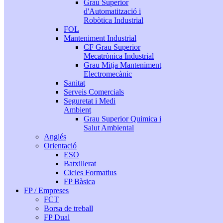
Grau Superior
d'Automatització i
Robòtica Industrial
FOL
Manteniment Industrial
CF Grau Superior
Mecatrònica Industrial
Grau Mitja Manteniment
Electromecànic
Sanitat
Serveis Comercials
Seguretat i Medi
Ambient
Grau Superior Quimica i
Salut Ambiental
Anglés
Orientació
ESO
Batxillerat
Cicles Formatius
FP Bàsica
FP / Empreses
FCT
Borsa de treball
FP Dual