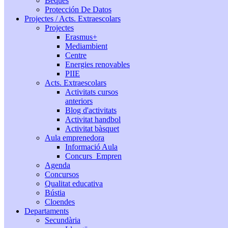
Beques
Protección De Datos
Projectes / Acts. Extraescolars
Projectes
Erasmus+
Mediambient
Centre
Energies renovables
PIIE
Acts. Extraescolars
Activitats cursos
anteriors
Blog d'activitats
Activitat handbol
Activitat bàsquet
Aula emprenedora
Informació Aula
Concurs_Empren
Agenda
Concursos
Qualitat educativa
Bústia
Cloendes
Departaments
Secundària