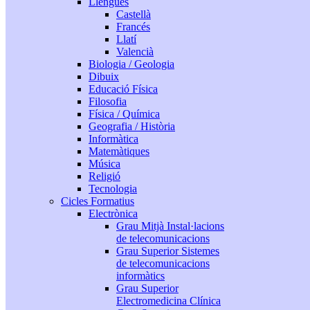
Llengües
Castellà
Francés
Llatí
Valencià
Biologia / Geologia
Dibuix
Educació Física
Filosofia
Física / Química
Geografia / Història
Informàtica
Matemàtiques
Música
Religió
Tecnologia
Cicles Formatius
Electrònica
Grau Mitjà Instal·lacions
de telecomunicacions
Grau Superior Sistemes
de telecomunicacions
informàtics
Grau Superior
Electromedicina Clínica