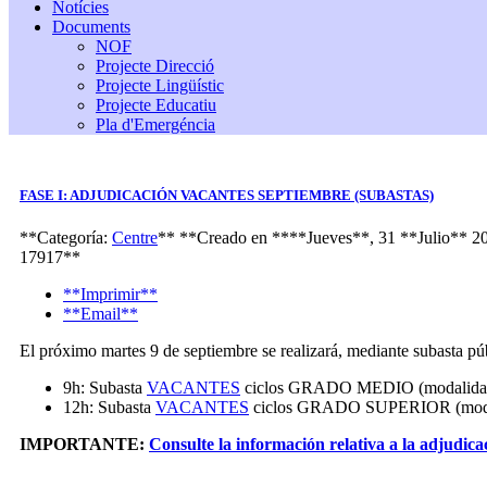
Notícies
Documents
NOF
Projecte Direcció
Projecte Lingüístic
Projecte Educatiu
Pla d'Emergéncia
FASE I: ADJUDICACIÓN VACANTES SEPTIEMBRE (SUBASTAS)
**Categoría:
Centre
**
**Creado en ****Jueves**, 31 **Julio** 
17917**
**Imprimir**
**Email**
El próximo martes 9 de septiembre se realizará, mediante subasta públ
9h: Subasta
VACANTES
ciclos GRADO MEDIO (modalidad 
12h: Subasta
VACANTES
ciclos GRADO SUPERIOR (modali
IMPORTANTE:
Consulte la información relativa a la adjudica