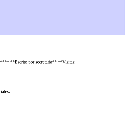
21****
**Escrito por
secretaria
**
**Visitas:
iales: