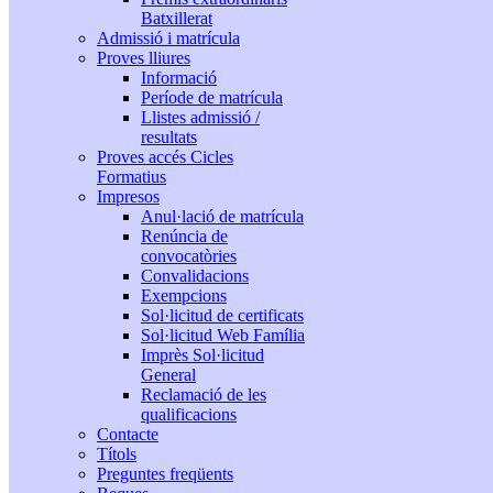
Batxillerat
Admissió i matrícula
Proves lliures
Informació
Període de matrícula
Llistes admissió /
resultats
Proves accés Cicles
Formatius
Impresos
Anul·lació de matrícula
Renúncia de
convocatòries
Convalidacions
Exempcions
Sol·licitud de certificats
Sol·licitud Web Família
Imprès Sol·licitud
General
Reclamació de les
qualificacions
Contacte
Títols
Preguntes freqüents