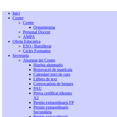
Inici
Centre
Centre
Organigrama
Personal Docent
AMPA
Oferta Educativa
ESO / Batxillerat
Cicles Formatius
Secretaria
Alumnat del Centre
Huelga alumnado
Renovació de matrícula
Calendari inici de curs
Llibres de text
Convocatòria de beques
PAU
Prova certificat idiomes
A2
Premis extraordinaris FP
Premis extraordinaris
Secundària
Premis extraordinaris