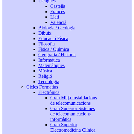
Llengües
Castellà
Francés
Llatí
Valencià
Biologia / Geologia
Dibuix
Educació Física
Filosofia
Física / Química
Geografia / Història
Informàtica
Matemàtiques
Música
Religió
Tecnologia
Cicles Formatius
Electrònica
Grau Mitjà Instal·lacions
de telecomunicacions
Grau Superior Sistemes
de telecomunicacions
informàtics
Grau Superior
Electromedicina Clínica