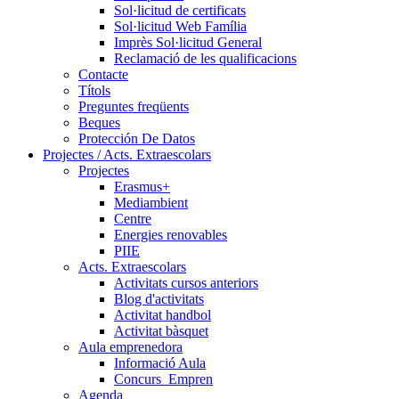
Sol·licitud de certificats
Sol·licitud Web Família
Imprès Sol·licitud General
Reclamació de les qualificacions
Contacte
Títols
Preguntes freqüents
Beques
Protección De Datos
Projectes / Acts. Extraescolars
Projectes
Erasmus+
Mediambient
Centre
Energies renovables
PIIE
Acts. Extraescolars
Activitats cursos anteriors
Blog d'activitats
Activitat handbol
Activitat bàsquet
Aula emprenedora
Informació Aula
Concurs_Empren
Agenda