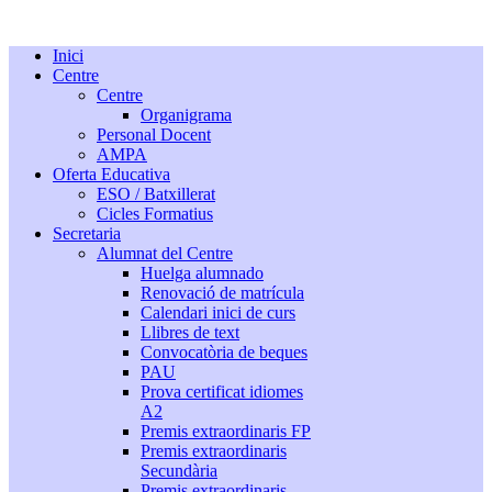
Inici
Centre
Centre
Organigrama
Personal Docent
AMPA
Oferta Educativa
ESO / Batxillerat
Cicles Formatius
Secretaria
Alumnat del Centre
Huelga alumnado
Renovació de matrícula
Calendari inici de curs
Llibres de text
Convocatòria de beques
PAU
Prova certificat idiomes
A2
Premis extraordinaris FP
Premis extraordinaris
Secundària
Premis extraordinaris