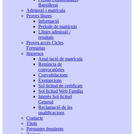
Batxillerat
Admissió i matrícula
Proves lliures
Informació
Període de matrícula
Llistes admissió /
resultats
Proves accés Cicles
Formatius
Impresos
Anul·lació de matrícula
Renúncia de
convocatòries
Convalidacions
Exempcions
Sol·licitud de certificats
Sol·licitud Web Família
Imprès Sol·licitud
General
Reclamació de les
qualificacions
Contacte
Títols
Preguntes freqüents