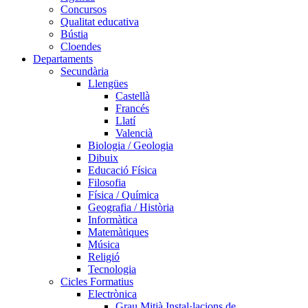
Concursos
Qualitat educativa
Bústia
Cloendes
Departaments
Secundària
Llengües
Castellà
Francés
Llatí
Valencià
Biologia / Geologia
Dibuix
Educació Física
Filosofia
Física / Química
Geografia / Història
Informàtica
Matemàtiques
Música
Religió
Tecnologia
Cicles Formatius
Electrònica
Grau Mitjà Instal·lacions de