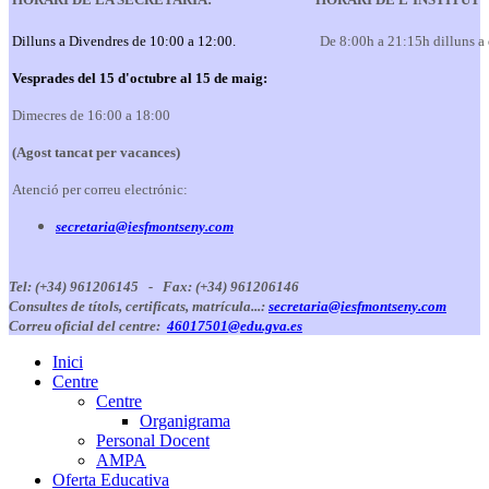
Dilluns a Divendres de 10:00 a 12:00.
De 8:00h a 21:15h dilluns a
Vesprades del 15 d'octubre al 15 de maig:
Dimecres de 16:00 a 18:00
(Agost tancat per vacances)
Atenció per correu electrónic:
secretaria@iesfmontseny.com
Tel: (+34) 961206145 -
Fax: (+34) 961206146
Consultes de títols, certificats, matrícula...:
secretaria@iesfmontseny.com
Correu oficial del centre:
46017501@edu.gva.es
Inici
Centre
Centre
Organigrama
Personal Docent
AMPA
Oferta Educativa