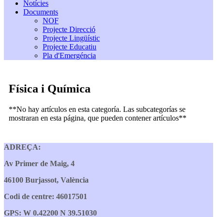
Notícies
Documents
NOF
Projecte Direcció
Projecte Lingüístic
Projecte Educatiu
Pla d'Emergéncia
Física i Química
**No hay artículos en esta categoría. Las subcategorías se
mostraran en esta página, que pueden contener artículos**
ADREÇA:
Av Primer de Maig, 4
46100 Burjassot, València
Codi de centre: 46017501
GPS: W 0.42200 N 39.51030