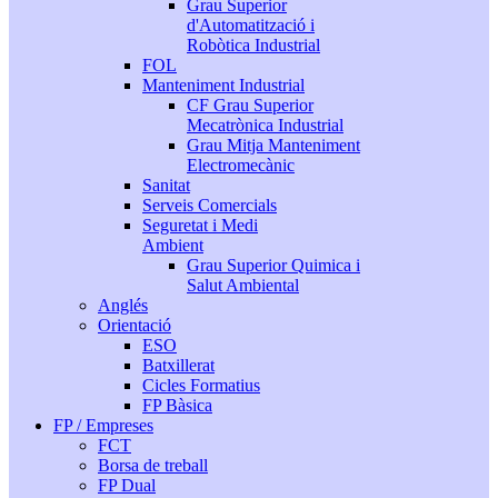
Grau Superior
d'Automatització i
Robòtica Industrial
FOL
Manteniment Industrial
CF Grau Superior
Mecatrònica Industrial
Grau Mitja Manteniment
Electromecànic
Sanitat
Serveis Comercials
Seguretat i Medi
Ambient
Grau Superior Quimica i
Salut Ambiental
Anglés
Orientació
ESO
Batxillerat
Cicles Formatius
FP Bàsica
FP / Empreses
FCT
Borsa de treball
FP Dual