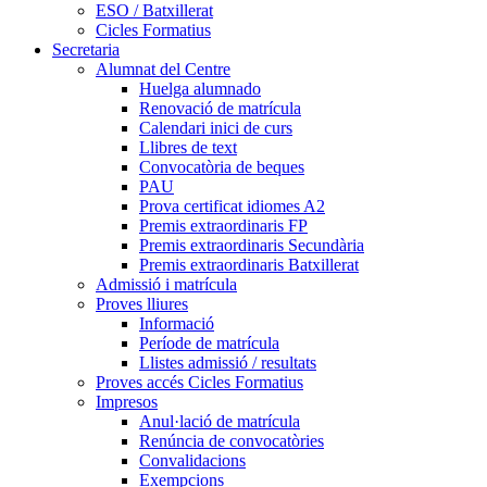
ESO / Batxillerat
Cicles Formatius
Secretaria
Alumnat del Centre
Huelga alumnado
Renovació de matrícula
Calendari inici de curs
Llibres de text
Convocatòria de beques
PAU
Prova certificat idiomes A2
Premis extraordinaris FP
Premis extraordinaris Secundària
Premis extraordinaris Batxillerat
Admissió i matrícula
Proves lliures
Informació
Període de matrícula
Llistes admissió / resultats
Proves accés Cicles Formatius
Impresos
Anul·lació de matrícula
Renúncia de convocatòries
Convalidacions
Exempcions