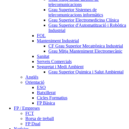
telecomunicacions
Grau Superior Sistemes de
telecomunicacions informàtics
Grau Superior Electromedicina Clínica
Grau Superior d'Automatització i Robòtica
Industrial
FOL
Manteniment Industrial
CF Grau Superior Mecatrònica Industrial
Grau Mitja Manteniment Electromecànic
Sanitat
Serveis Comercials
Seguretat i Medi Ambient
Grau Superior Quimica i Salut Ambiental
Anglés
Orientació
ESO
Batxillerat
Cicles Formatius
FP Bàsica
FP / Empreses
FCT
Borsa de treball
FP Dual
Notícies