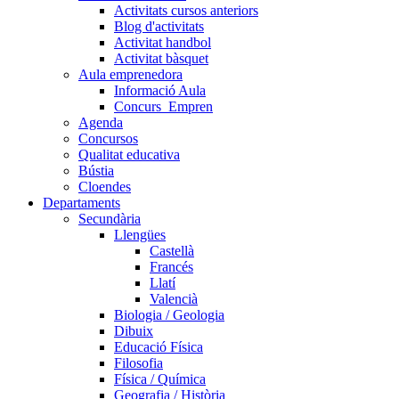
Activitats cursos anteriors
Blog d'activitats
Activitat handbol
Activitat bàsquet
Aula emprenedora
Informació Aula
Concurs_Empren
Agenda
Concursos
Qualitat educativa
Bústia
Cloendes
Departaments
Secundària
Llengües
Castellà
Francés
Llatí
Valencià
Biologia / Geologia
Dibuix
Educació Física
Filosofia
Física / Química
Geografia / Història