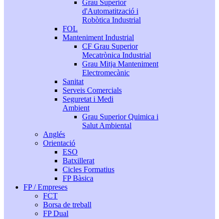
Grau Superior
d'Automatització i
Robòtica Industrial
FOL
Manteniment Industrial
CF Grau Superior
Mecatrònica Industrial
Grau Mitja Manteniment
Electromecànic
Sanitat
Serveis Comercials
Seguretat i Medi
Ambient
Grau Superior Quimica i
Salut Ambiental
Anglés
Orientació
ESO
Batxillerat
Cicles Formatius
FP Bàsica
FP / Empreses
FCT
Borsa de treball
FP Dual