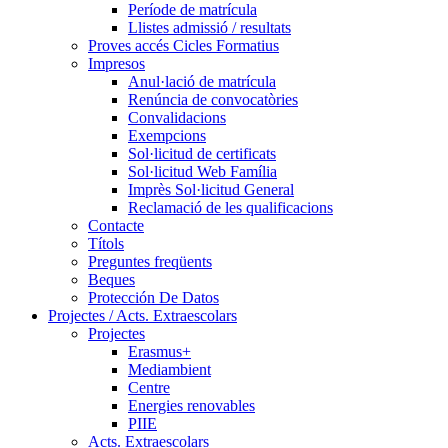
Període de matrícula
Llistes admissió / resultats
Proves accés Cicles Formatius
Impresos
Anul·lació de matrícula
Renúncia de convocatòries
Convalidacions
Exempcions
Sol·licitud de certificats
Sol·licitud Web Família
Imprès Sol·licitud General
Reclamació de les qualificacions
Contacte
Títols
Preguntes freqüents
Beques
Protección De Datos
Projectes / Acts. Extraescolars
Projectes
Erasmus+
Mediambient
Centre
Energies renovables
PIIE
Acts. Extraescolars