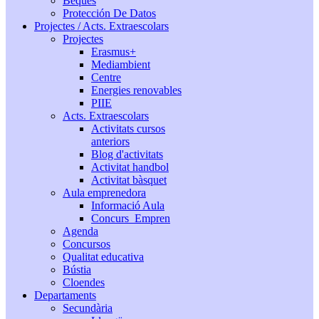
Beques
Protección De Datos
Projectes / Acts. Extraescolars
Projectes
Erasmus+
Mediambient
Centre
Energies renovables
PIIE
Acts. Extraescolars
Activitats cursos
anteriors
Blog d'activitats
Activitat handbol
Activitat bàsquet
Aula emprenedora
Informació Aula
Concurs_Empren
Agenda
Concursos
Qualitat educativa
Bústia
Cloendes
Departaments
Secundària