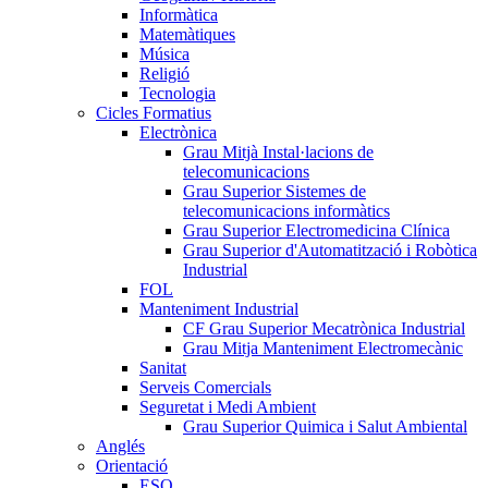
Informàtica
Matemàtiques
Música
Religió
Tecnologia
Cicles Formatius
Electrònica
Grau Mitjà Instal·lacions de
telecomunicacions
Grau Superior Sistemes de
telecomunicacions informàtics
Grau Superior Electromedicina Clínica
Grau Superior d'Automatització i Robòtica
Industrial
FOL
Manteniment Industrial
CF Grau Superior Mecatrònica Industrial
Grau Mitja Manteniment Electromecànic
Sanitat
Serveis Comercials
Seguretat i Medi Ambient
Grau Superior Quimica i Salut Ambiental
Anglés
Orientació
ESO