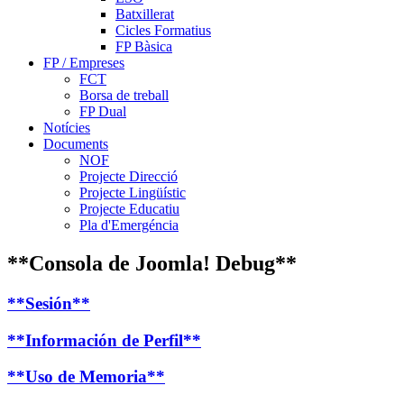
Batxillerat
Cicles Formatius
FP Bàsica
FP / Empreses
FCT
Borsa de treball
FP Dual
Notícies
Documents
NOF
Projecte Direcció
Projecte Lingüístic
Projecte Educatiu
Pla d'Emergéncia
**Consola de Joomla! Debug**
**Sesión**
**Información de Perfil**
**Uso de Memoria**