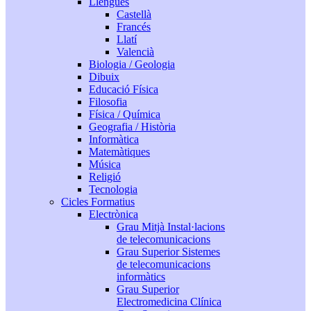
Llengües
Castellà
Francés
Llatí
Valencià
Biologia / Geologia
Dibuix
Educació Física
Filosofia
Física / Química
Geografia / Història
Informàtica
Matemàtiques
Música
Religió
Tecnologia
Cicles Formatius
Electrònica
Grau Mitjà Instal·lacions
de telecomunicacions
Grau Superior Sistemes
de telecomunicacions
informàtics
Grau Superior
Electromedicina Clínica