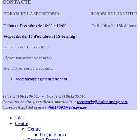
CONTACTE:
HORARI DE LA SECRETARIA:
HORARI DE L'INSTITUT
Dilluns a Divendres de 10:00 a 12:00.
De 8:00h a 21:15h dilluns a
Vesprades del 15 d'octubre al 15 de maig:
Dimecres de 16:00 a 18:00
(Agost tancat per vacances)
Atenció per correu electrónic:
secretaria@iesfmontseny.com
Tel: (+34) 961206145 -
Fax: (+34) 961206146
Consultes de títols, certificats, matrícula...:
secretaria@iesfmontseny.com
Correu oficial del centre:
46017501@edu.gva.es
Inici
Centre
Centre
Organigrama