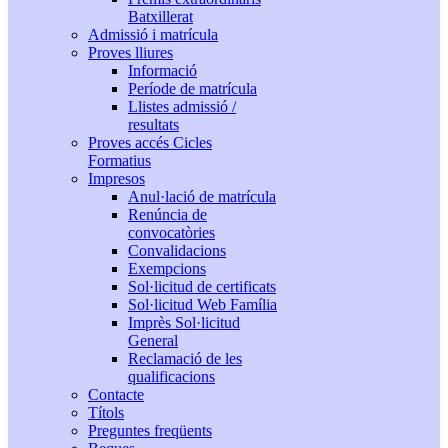
Batxillerat
Admissió i matrícula
Proves lliures
Informació
Període de matrícula
Llistes admissió /
resultats
Proves accés Cicles
Formatius
Impresos
Anul·lació de matrícula
Renúncia de
convocatòries
Convalidacions
Exempcions
Sol·licitud de certificats
Sol·licitud Web Família
Imprès Sol·licitud
General
Reclamació de les
qualificacions
Contacte
Títols
Preguntes freqüents