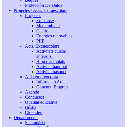
Beques
Protección De Datos
Projectes / Acts. Extraescolars
Projectes
Erasmus+
Mediambient
Centre
Energies renovables
PIIE
Acts. Extraescolars
Activitats cursos
anteriors
Blog d'activitats
Activitat handbol
Activitat bàsquet
Aula emprenedora
Informació Aula
Concurs_Empren
Agenda
Concursos
Qualitat educativa
Bústia
Cloendes
Departaments
Secundària