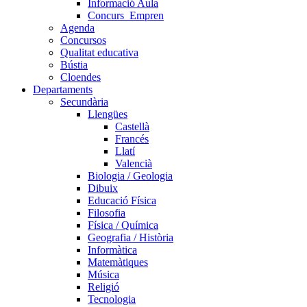
Informació Aula
Concurs_Empren
Agenda
Concursos
Qualitat educativa
Bústia
Cloendes
Departaments
Secundària
Llengües
Castellà
Francés
Llatí
Valencià
Biologia / Geologia
Dibuix
Educació Física
Filosofia
Física / Química
Geografia / Història
Informàtica
Matemàtiques
Música
Religió
Tecnologia