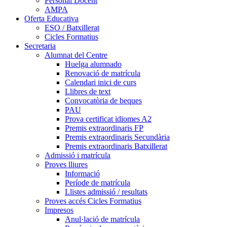
Personal Docent
AMPA
Oferta Educativa
ESO / Batxillerat
Cicles Formatius
Secretaria
Alumnat del Centre
Huelga alumnado
Renovació de matrícula
Calendari inici de curs
Llibres de text
Convocatòria de beques
PAU
Prova certificat idiomes A2
Premis extraordinaris FP
Premis extraordinaris Secundària
Premis extraordinaris Batxillerat
Admissió i matrícula
Proves lliures
Informació
Període de matrícula
Llistes admissió / resultats
Proves accés Cicles Formatius
Impresos
Anul·lació de matrícula