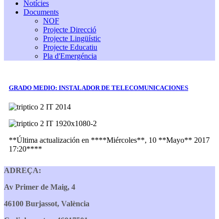
Notícies
Documents
NOF
Projecte Direcció
Projecte Lingüístic
Projecte Educatiu
Pla d'Emergéncia
GRADO MEDIO: INSTALADOR DE TELECOMUNICACIONES
**Última actualización en ****Miércoles**, 10 **Mayo** 2017
17:20****
ADREÇA:
Av Primer de Maig, 4
46100 Burjassot, València