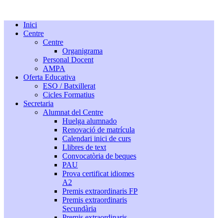
Inici
Centre
Centre
Organigrama
Personal Docent
AMPA
Oferta Educativa
ESO / Batxillerat
Cicles Formatius
Secretaria
Alumnat del Centre
Huelga alumnado
Renovació de matrícula
Calendari inici de curs
Llibres de text
Convocatòria de beques
PAU
Prova certificat idiomes
A2
Premis extraordinaris FP
Premis extraordinaris
Secundària
Premis extraordinaris