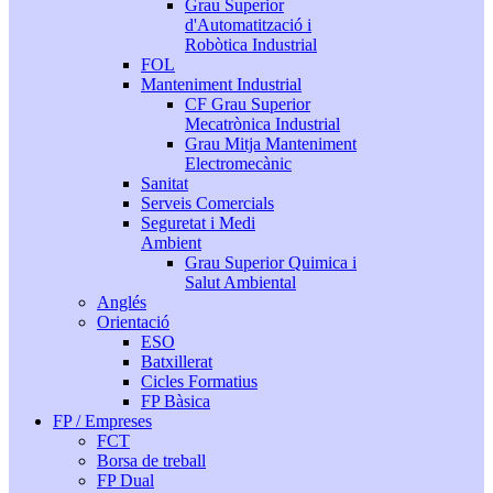
Grau Superior
d'Automatització i
Robòtica Industrial
FOL
Manteniment Industrial
CF Grau Superior
Mecatrònica Industrial
Grau Mitja Manteniment
Electromecànic
Sanitat
Serveis Comercials
Seguretat i Medi
Ambient
Grau Superior Quimica i
Salut Ambiental
Anglés
Orientació
ESO
Batxillerat
Cicles Formatius
FP Bàsica
FP / Empreses
FCT
Borsa de treball
FP Dual