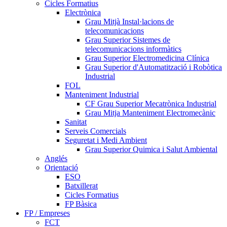
Cicles Formatius
Electrònica
Grau Mitjà Instal·lacions de
telecomunicacions
Grau Superior Sistemes de
telecomunicacions informàtics
Grau Superior Electromedicina Clínica
Grau Superior d'Automatització i Robòtica
Industrial
FOL
Manteniment Industrial
CF Grau Superior Mecatrònica Industrial
Grau Mitja Manteniment Electromecànic
Sanitat
Serveis Comercials
Seguretat i Medi Ambient
Grau Superior Quimica i Salut Ambiental
Anglés
Orientació
ESO
Batxillerat
Cicles Formatius
FP Bàsica
FP / Empreses
FCT