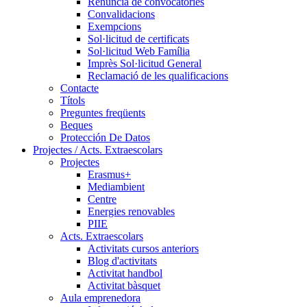
Renúncia de convocatòries
Convalidacions
Exempcions
Sol·licitud de certificats
Sol·licitud Web Família
Imprès Sol·licitud General
Reclamació de les qualificacions
Contacte
Títols
Preguntes freqüents
Beques
Protección De Datos
Projectes / Acts. Extraescolars
Projectes
Erasmus+
Mediambient
Centre
Energies renovables
PIIE
Acts. Extraescolars
Activitats cursos anteriors
Blog d'activitats
Activitat handbol
Activitat bàsquet
Aula emprenedora