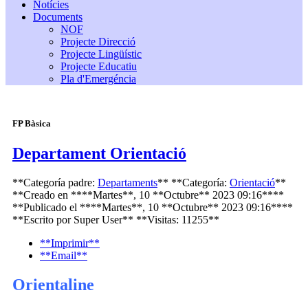
Notícies
Documents
NOF
Projecte Direcció
Projecte Lingüístic
Projecte Educatiu
Pla d'Emergéncia
FP Bàsica
Departament Orientació
**Categoría padre:
Departaments
**
**Categoría:
Orientació
**
**Creado en ****Martes**, 10 **Octubre** 2023 09:16****
**Publicado el ****Martes**, 10 **Octubre** 2023 09:16****
**Escrito por
Super User
**
**Visitas: 11255**
**Imprimir**
**Email**
Orientaline