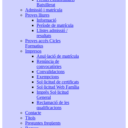
Batxillerat
Admissió i matrícula
Proves lliures
Informació
Període de matrícula
Llistes admissió /
resultats
Proves accés Cicles
Formatius
Impresos
Anul·lació de matrícula
Renúncia de
convocatòries
Convalidacions
Exempcions
Sol·licitud de certificats
Sol·licitud Web Família
Imprès Sol·licitud
General
Reclamació de les
qualificacions
Contacte
Títols
Preguntes freqüents