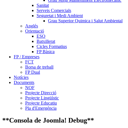
Grau Mitja Manteniment Electromecànic
Sanitat
Serveis Comercials
Seguretat i Medi Ambient
Grau Superior Quimica i Salut Ambiental
Anglés
Orientació
ESO
Batxillerat
Cicles Formatius
FP Bàsica
FP / Empreses
FCT
Borsa de treball
FP Dual
Notícies
Documents
NOF
Projecte Direcció
Projecte Lingüístic
Projecte Educatiu
Pla d'Emergéncia
**Consola de Joomla! Debug**