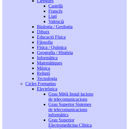
Llengües
Castellà
Francés
Llatí
Valencià
Biologia / Geologia
Dibuix
Educació Física
Filosofia
Física / Química
Geografia / Història
Informàtica
Matemàtiques
Música
Religió
Tecnologia
Cicles Formatius
Electrònica
Grau Mitjà Instal·lacions
de telecomunicacions
Grau Superior Sistemes
de telecomunicacions
informàtics
Grau Superior
Electromedicina Clínica