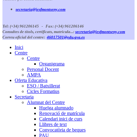
secretaria@iesfmontseny.com
Tel: (+34) 961206145 -
Fax: (+34) 961206146
Consultes de títols, certificats, matrícula...:
secretaria@iesfmontseny.com
Correu oficial del centre:
46017501@edu.gva.es
Inici
Centre
Centre
Organigrama
Personal Docent
AMPA
Oferta Educativa
ESO / Batxillerat
Cicles Formatius
Secretaria
Alumnat del Centre
Huelga alumnado
Renovació de matrícula
Calendari inici de curs
Llibres de text
Convocatòria de beques
PAU