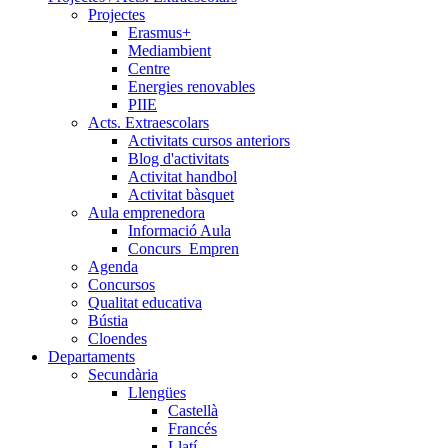
Projectes
Erasmus+
Mediambient
Centre
Energies renovables
PIIE
Acts. Extraescolars
Activitats cursos anteriors
Blog d'activitats
Activitat handbol
Activitat bàsquet
Aula emprenedora
Informació Aula
Concurs_Empren
Agenda
Concursos
Qualitat educativa
Bústia
Cloendes
Departaments
Secundària
Llengües
Castellà
Francés
Llatí