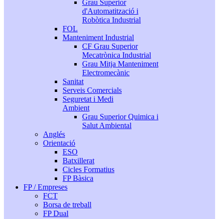
Grau Superior
d'Automatització i
Robòtica Industrial
FOL
Manteniment Industrial
CF Grau Superior
Mecatrònica Industrial
Grau Mitja Manteniment
Electromecànic
Sanitat
Serveis Comercials
Seguretat i Medi
Ambient
Grau Superior Quimica i
Salut Ambiental
Anglés
Orientació
ESO
Batxillerat
Cicles Formatius
FP Bàsica
FP / Empreses
FCT
Borsa de treball
FP Dual