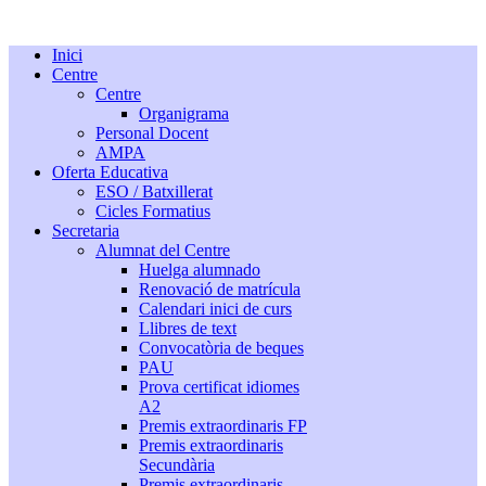
Inici
Centre
Centre
Organigrama
Personal Docent
AMPA
Oferta Educativa
ESO / Batxillerat
Cicles Formatius
Secretaria
Alumnat del Centre
Huelga alumnado
Renovació de matrícula
Calendari inici de curs
Llibres de text
Convocatòria de beques
PAU
Prova certificat idiomes
A2
Premis extraordinaris FP
Premis extraordinaris
Secundària
Premis extraordinaris