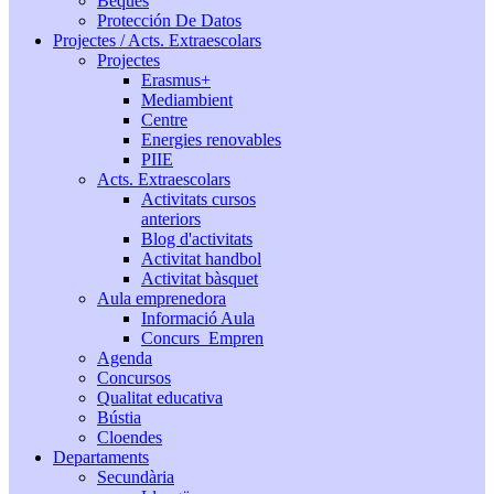
Beques
Protección De Datos
Projectes / Acts. Extraescolars
Projectes
Erasmus+
Mediambient
Centre
Energies renovables
PIIE
Acts. Extraescolars
Activitats cursos
anteriors
Blog d'activitats
Activitat handbol
Activitat bàsquet
Aula emprenedora
Informació Aula
Concurs_Empren
Agenda
Concursos
Qualitat educativa
Bústia
Cloendes
Departaments
Secundària