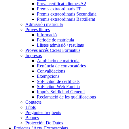
Prova certificat idiomes A2
Premis extraordinaris FP
Premis extraordinaris Secundària
Premis extraordinaris Batxillerat
Admissió i matrícula
Proves lliures
Informació
Període de matrícula
Llistes admissió / resultats
Proves accés Cicles Formatius
Impresos
Anul·lació de matrícula
Renúncia de convocatòries
Convalidacions
Exempcions
Sol·licitud de certificats
Sol·licitud Web Família
Imprès Sol·licitud General
Reclamació de les qualificacions
Contacte
Títols
Preguntes freqüents
Beques
Protección De Datos
Projectes / Acts. Extraescolars