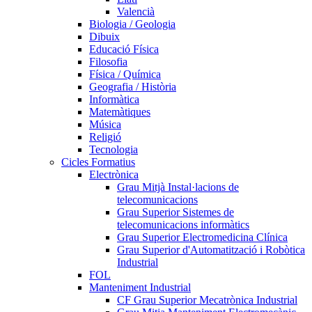
Valencià
Biologia / Geologia
Dibuix
Educació Física
Filosofia
Física / Química
Geografia / Història
Informàtica
Matemàtiques
Música
Religió
Tecnologia
Cicles Formatius
Electrònica
Grau Mitjà Instal·lacions de
telecomunicacions
Grau Superior Sistemes de
telecomunicacions informàtics
Grau Superior Electromedicina Clínica
Grau Superior d'Automatització i Robòtica
Industrial
FOL
Manteniment Industrial
CF Grau Superior Mecatrònica Industrial