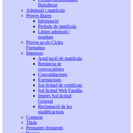
Batxillerat
Admissió i matrícula
Proves lliures
Informació
Període de matrícula
Llistes admissió /
resultats
Proves accés Cicles
Formatius
Impresos
Anul·lació de matrícula
Renúncia de
convocatòries
Convalidacions
Exempcions
Sol·licitud de certificats
Sol·licitud Web Família
Imprès Sol·licitud
General
Reclamació de les
qualificacions
Contacte
Títols
Preguntes freqüents