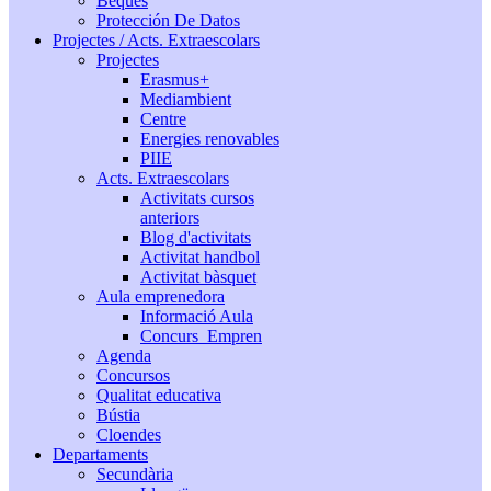
Beques
Protección De Datos
Projectes / Acts. Extraescolars
Projectes
Erasmus+
Mediambient
Centre
Energies renovables
PIIE
Acts. Extraescolars
Activitats cursos
anteriors
Blog d'activitats
Activitat handbol
Activitat bàsquet
Aula emprenedora
Informació Aula
Concurs_Empren
Agenda
Concursos
Qualitat educativa
Bústia
Cloendes
Departaments
Secundària