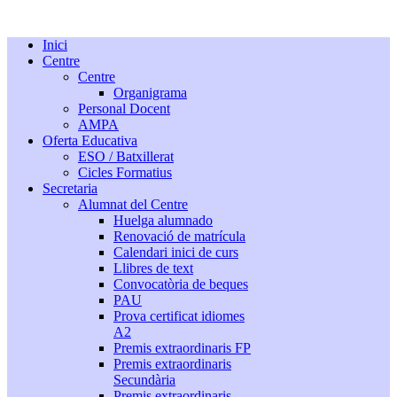
Inici
Centre
Centre
Organigrama
Personal Docent
AMPA
Oferta Educativa
ESO / Batxillerat
Cicles Formatius
Secretaria
Alumnat del Centre
Huelga alumnado
Renovació de matrícula
Calendari inici de curs
Llibres de text
Convocatòria de beques
PAU
Prova certificat idiomes
A2
Premis extraordinaris FP
Premis extraordinaris
Secundària
Premis extraordinaris