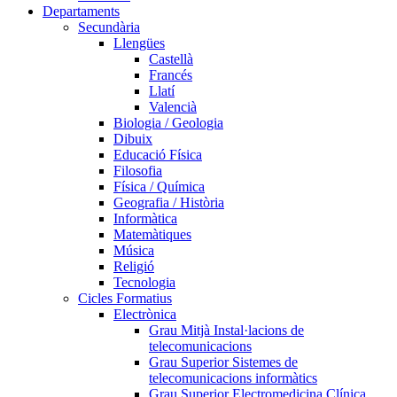
Departaments
Secundària
Llengües
Castellà
Francés
Llatí
Valencià
Biologia / Geologia
Dibuix
Educació Física
Filosofia
Física / Química
Geografia / Història
Informàtica
Matemàtiques
Música
Religió
Tecnologia
Cicles Formatius
Electrònica
Grau Mitjà Instal·lacions de
telecomunicacions
Grau Superior Sistemes de
telecomunicacions informàtics
Grau Superior Electromedicina Clínica