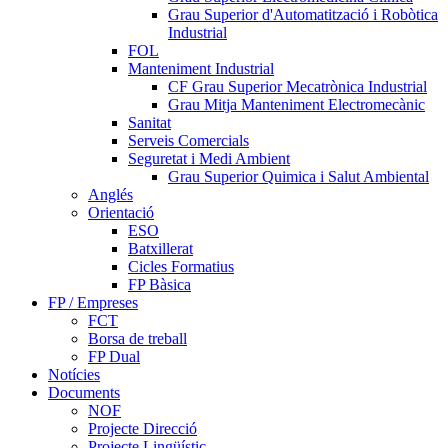
Grau Superior d'Automatització i Robòtica
Industrial
FOL
Manteniment Industrial
CF Grau Superior Mecatrònica Industrial
Grau Mitja Manteniment Electromecànic
Sanitat
Serveis Comercials
Seguretat i Medi Ambient
Grau Superior Quimica i Salut Ambiental
Anglés
Orientació
ESO
Batxillerat
Cicles Formatius
FP Bàsica
FP / Empreses
FCT
Borsa de treball
FP Dual
Notícies
Documents
NOF
Projecte Direcció
Projecte Lingüístic