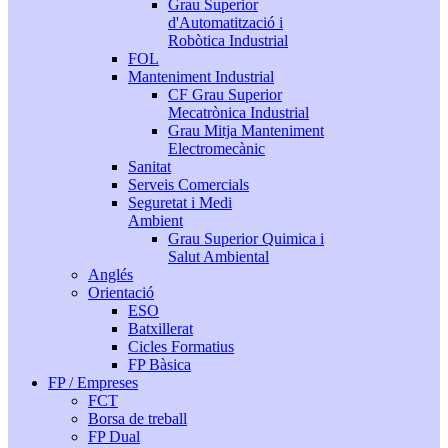
Grau Superior
d'Automatització i
Robòtica Industrial
FOL
Manteniment Industrial
CF Grau Superior
Mecatrònica Industrial
Grau Mitja Manteniment
Electromecànic
Sanitat
Serveis Comercials
Seguretat i Medi
Ambient
Grau Superior Quimica i
Salut Ambiental
Anglés
Orientació
ESO
Batxillerat
Cicles Formatius
FP Bàsica
FP / Empreses
FCT
Borsa de treball
FP Dual