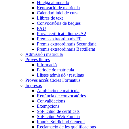
Huelga alumnado
Renovació de matrícula
Calendari inici de curs
Llibres de text
Convocatòria de beques
PAU
Prova certificat idiomes A2
Premis extraordinaris FP
Premis extraordinaris Secundària
Premis extraordinaris Batxillerat
Admissió i matrícula
Proves lliures
Informació
Període de matrícula
Llistes admissió / resultats
Proves accés Cicles Formatius
Impresos
Anul·lació de matrícula
Renúncia de convocatòries
Convalidacions
Exempcions
Sol·licitud de certificats
Sol·licitud Web Família
Imprès Sol·licitud General
Reclamació de les qualificacions