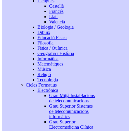
Llengües
Castellà
Francés
Llatí
Valencià
Biologia / Geologia
Dibuix
Educació Física
Filosofia
Física / Química
Geografia / Història
Informàtica
Matemàtiques
Música
Religió
Tecnologia
Cicles Formatius
Electrònica
Grau Mitjà Instal·lacions
de telecomunicacions
Grau Superior Sistemes
de telecomunicacions
informàtics
Grau Superior
Electromedicina Clínica