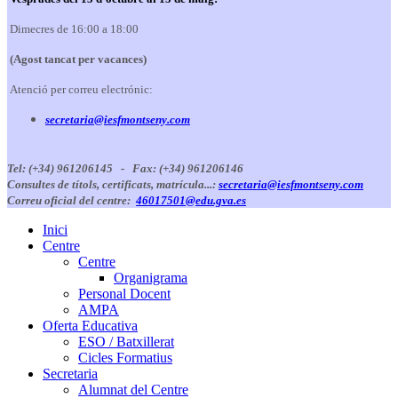
Dimecres de 16:00 a 18:00
(Agost tancat per vacances)
Atenció per correu electrónic:
secretaria@iesfmontseny.com
Tel: (+34) 961206145 -
Fax: (+34) 961206146
Consultes de títols, certificats, matrícula...:
secretaria@iesfmontseny.com
Correu oficial del centre:
46017501@edu.gva.es
Inici
Centre
Centre
Organigrama
Personal Docent
AMPA
Oferta Educativa
ESO / Batxillerat
Cicles Formatius
Secretaria
Alumnat del Centre