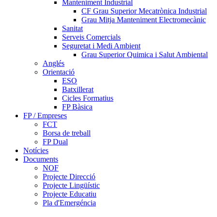
Manteniment Industrial
CF Grau Superior Mecatrònica Industrial
Grau Mitja Manteniment Electromecànic
Sanitat
Serveis Comercials
Seguretat i Medi Ambient
Grau Superior Quimica i Salut Ambiental
Anglés
Orientació
ESO
Batxillerat
Cicles Formatius
FP Bàsica
FP / Empreses
FCT
Borsa de treball
FP Dual
Notícies
Documents
NOF
Projecte Direcció
Projecte Lingüístic
Projecte Educatiu
Pla d'Emergéncia