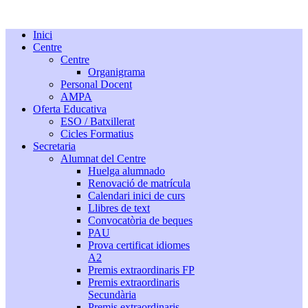
Inici
Centre
Centre
Organigrama
Personal Docent
AMPA
Oferta Educativa
ESO / Batxillerat
Cicles Formatius
Secretaria
Alumnat del Centre
Huelga alumnado
Renovació de matrícula
Calendari inici de curs
Llibres de text
Convocatòria de beques
PAU
Prova certificat idiomes
A2
Premis extraordinaris FP
Premis extraordinaris
Secundària
Premis extraordinaris