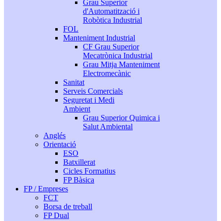
Grau Superior
d'Automatització i
Robòtica Industrial
FOL
Manteniment Industrial
CF Grau Superior
Mecatrònica Industrial
Grau Mitja Manteniment
Electromecànic
Sanitat
Serveis Comercials
Seguretat i Medi
Ambient
Grau Superior Quimica i
Salut Ambiental
Anglés
Orientació
ESO
Batxillerat
Cicles Formatius
FP Bàsica
FP / Empreses
FCT
Borsa de treball
FP Dual