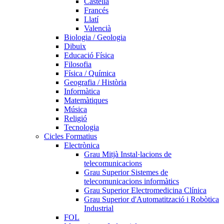
Castellà
Francés
Llatí
Valencià
Biologia / Geologia
Dibuix
Educació Física
Filosofia
Física / Química
Geografia / Història
Informàtica
Matemàtiques
Música
Religió
Tecnologia
Cicles Formatius
Electrònica
Grau Mitjà Instal·lacions de
telecomunicacions
Grau Superior Sistemes de
telecomunicacions informàtics
Grau Superior Electromedicina Clínica
Grau Superior d'Automatització i Robòtica
Industrial
FOL