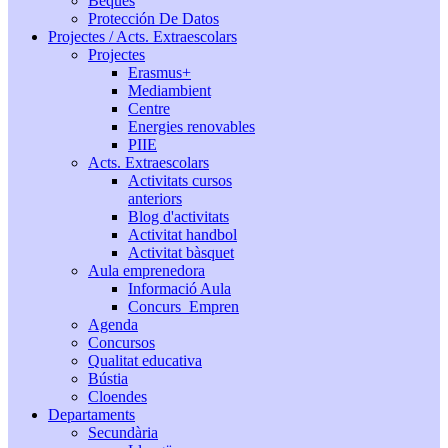
Beques
Protección De Datos
Projectes / Acts. Extraescolars
Projectes
Erasmus+
Mediambient
Centre
Energies renovables
PIIE
Acts. Extraescolars
Activitats cursos
anteriors
Blog d'activitats
Activitat handbol
Activitat bàsquet
Aula emprenedora
Informació Aula
Concurs_Empren
Agenda
Concursos
Qualitat educativa
Bústia
Cloendes
Departaments
Secundària