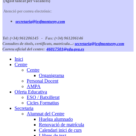
(Agost tancat per vacances)
Atenció per correu electrónic:
secretaria@iesfmontseny.com
Tel: (+34) 961206145 -
Fax: (+34) 961206146
Consultes de títols, certificats, matrícula...:
secretaria@iesfmontseny.com
Correu oficial del centre:
46017501@edu.gva.es
Inici
Centre
Centre
Organigrama
Personal Docent
AMPA
Oferta Educativa
ESO / Batxillerat
Cicles Formatius
Secretaria
Alumnat del Centre
Huelga alumnado
Renovació de matrícula
Calendari inici de curs
Llibres de text