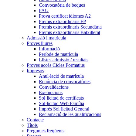
Convocatòria de beques
PAU
Prova certificat idiomes A2
Premis extraordinaris FP
Premis extraordinaris Secundària
Premis extraordinaris Batxillerat
Admissió i matrícula
Proves lliures
Informació
Període de matrícula
Llistes admissió / resultats
Proves accés Cicles Formatius
Impresos
Anul·lació de matrícula
Renúncia de convocatòries
Convalidacions
Exempcions
Sol·licitud de certificats
Sol·licitud Web Família
Imprès Sol·licitud General
Reclamació de les qualificacions
Contacte
Títols
Preguntes freqüents