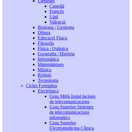
Llengües
Castellà
Francés
Llatí
Valencià
Biologia / Geologia
Dibuix
Educació Física
Filosofia
Física / Química
Geografia / Història
Informàtica
Matemàtiques
Música
Religió
Tecnologia
Cicles Formatius
Electrònica
Grau Mitjà Instal·lacions
de telecomunicacions
Grau Superior Sistemes
de telecomunicacions
informàtics
Grau Superior
Electromedicina Clínica