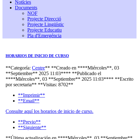
Notícies
Documents
NOF
Projecte Direcció
Projecte Lingüístic
Projecte Educatiu
Pla d'Emergéncia
HORARIOS DE INICIO DE CURSO
**Categoría:
Centre
**
**Creado en ****Miércoles**, 03
**Septiembre** 2025 11:03****
**Publicado el
****Miércoles**, 03 **Septiembre** 2025 11:03****
**Escrito
por
secretaria
**
**Visitas: 8702**
**Imprimir**
**Email**
Consulte aquí los horarios de inicio de curso.
**Previo**
**Siguiente**
**Última actualización en ****Miércoles**, 03 **Septiembre**