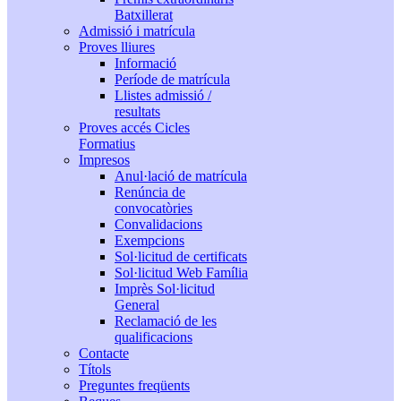
Batxillerat
Admissió i matrícula
Proves lliures
Informació
Període de matrícula
Llistes admissió /
resultats
Proves accés Cicles
Formatius
Impresos
Anul·lació de matrícula
Renúncia de
convocatòries
Convalidacions
Exempcions
Sol·licitud de certificats
Sol·licitud Web Família
Imprès Sol·licitud
General
Reclamació de les
qualificacions
Contacte
Títols
Preguntes freqüents