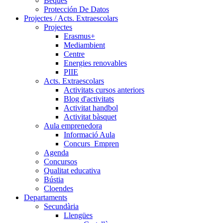
Beques
Protección De Datos
Projectes / Acts. Extraescolars
Projectes
Erasmus+
Mediambient
Centre
Energies renovables
PIIE
Acts. Extraescolars
Activitats cursos anteriors
Blog d'activitats
Activitat handbol
Activitat bàsquet
Aula emprenedora
Informació Aula
Concurs_Empren
Agenda
Concursos
Qualitat educativa
Bústia
Cloendes
Departaments
Secundària
Llengües