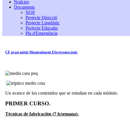
Notícies
Documents
NOF
Projecte Direcció
Projecte Lingüístic
Projecte Educatiu
Pla d'Emergéncia
CF grau mitjà Manteniment Electromecànic
Un avance de los contenidos que se estudian en cada módulo.
PRIMER CURSO.
Técnicas de fabricación (7 h/semana).