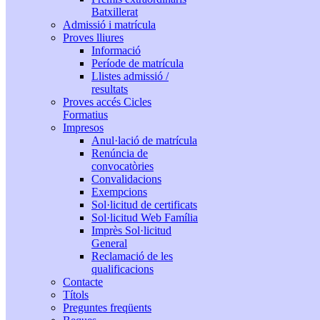
Batxillerat
Admissió i matrícula
Proves lliures
Informació
Període de matrícula
Llistes admissió /
resultats
Proves accés Cicles
Formatius
Impresos
Anul·lació de matrícula
Renúncia de
convocatòries
Convalidacions
Exempcions
Sol·licitud de certificats
Sol·licitud Web Família
Imprès Sol·licitud
General
Reclamació de les
qualificacions
Contacte
Títols
Preguntes freqüents