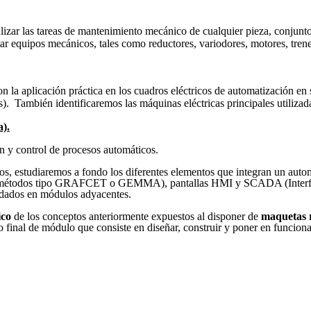
lizar las tareas de mantenimiento mecánico de cualquier pieza, conjunto
ar equipos mecánicos, tales como reductores, variodores, motores, trene
n la aplicación práctica en los cuadros eléctricos de automatización e
 También identificaremos las máquinas eléctricas principales utilizadas
).
 y control de procesos automáticos.
os, estudiaremos a fondo los diferentes elementos que integran un autom
y métodos tipo GRAFCET o GEMMA), pantallas HMI y SCADA (Interfa
lidados en módulos adyacentes.
ic
o
de los conceptos anteriormente expuestos al disponer de
maquetas r
 final de módulo que consiste en diseñar, construir y poner en funcion