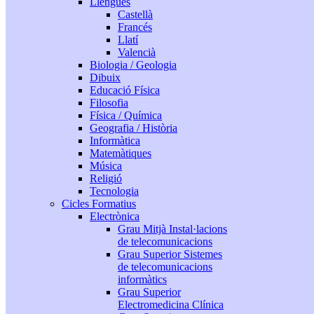
Llengües
Castellà
Francés
Llatí
Valencià
Biologia / Geologia
Dibuix
Educació Física
Filosofia
Física / Química
Geografia / Història
Informàtica
Matemàtiques
Música
Religió
Tecnologia
Cicles Formatius
Electrònica
Grau Mitjà Instal·lacions
de telecomunicacions
Grau Superior Sistemes
de telecomunicacions
informàtics
Grau Superior
Electromedicina Clínica