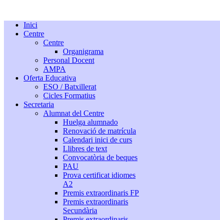
Inici
Centre
Centre
Organigrama
Personal Docent
AMPA
Oferta Educativa
ESO / Batxillerat
Cicles Formatius
Secretaria
Alumnat del Centre
Huelga alumnado
Renovació de matrícula
Calendari inici de curs
Llibres de text
Convocatòria de beques
PAU
Prova certificat idiomes
A2
Premis extraordinaris FP
Premis extraordinaris
Secundària
Premis extraordinaris