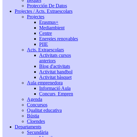
Beques
Protección De Datos
Projectes / Acts. Extraescolars
Projectes
Erasmus+
Mediambient
Centre
Energies renovables
PIIE
Acts. Extraescolars
Activitats cursos
anteriors
Blog d'activitats
Activitat handbol
Activitat bàsquet
Aula emprenedora
Informació Aula
Concurs_Empren
Agenda
Concursos
Qualitat educativa
Bústia
Cloendes
Departaments
Secundària