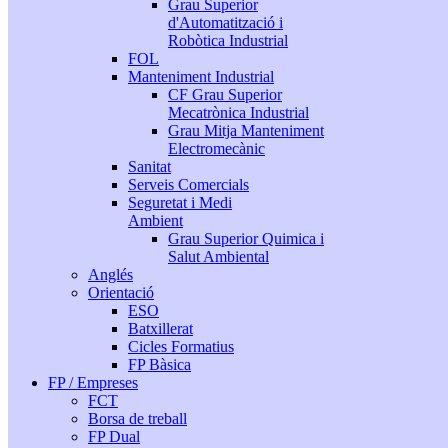
Grau Superior
d'Automatització i
Robòtica Industrial
FOL
Manteniment Industrial
CF Grau Superior
Mecatrònica Industrial
Grau Mitja Manteniment
Electromecànic
Sanitat
Serveis Comercials
Seguretat i Medi
Ambient
Grau Superior Quimica i
Salut Ambiental
Anglés
Orientació
ESO
Batxillerat
Cicles Formatius
FP Bàsica
FP / Empreses
FCT
Borsa de treball
FP Dual