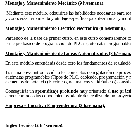
Montaje y Mantenimiento Mecánico (9 h/semana).
Mediante este módulo, adquirirás las habilidades necesarias para rea
y conocerás herramienta y utilllaje específico para desmontar y mont
Montaje y Mantenimiento Eléctrico-electrónico (8 h/semana).
Partiendo de la base de primer curso, en este curso comenzaremos co
principio básico de programación de PLC’s (autómatas programables).
Montaje y Mantenimiento de Líneas Automatizadas (8 h/semana
En este módulo aprenderás desde cero los fundamentos de regulación
Tras una breve introducción a los conceptos de regulación de proces
autómatas programables (Tipos de PLC, cableado, programación 
elementos de potencia (Eléctricos, neumáticos y hidráulicos) conso
Conseguirás un
aprendizaje
profundo
muy orientado al
uso
práct
demostrar todos tus conocimientos adquiridos realizando un proyecto
Empresa e Iniciativa Emprendedora (3 h/semana).
Inglés Técnico (2 h / semana).