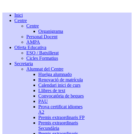
Inici
Centre
Centre
Organigrama
Personal Docent
AMPA
Oferta Educativa
ESO / Batxillerat
Cicles Formatius
Secretaria
Alumnat del Centre
Huelga alumnado
Renovació de matrícula
Calendari inici de curs
Llibres de text
Convocatòria de beques
PAU
Prova certificat idiomes
A2
Premis extraordinaris FP
Premis extraordinaris
Secundària
Premis extraordinaris