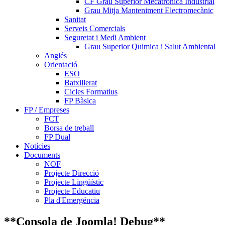
CF Grau Superior Mecatrònica Industrial
Grau Mitja Manteniment Electromecànic
Sanitat
Serveis Comercials
Seguretat i Medi Ambient
Grau Superior Quimica i Salut Ambiental
Anglés
Orientació
ESO
Batxillerat
Cicles Formatius
FP Bàsica
FP / Empreses
FCT
Borsa de treball
FP Dual
Notícies
Documents
NOF
Projecte Direcció
Projecte Lingüístic
Projecte Educatiu
Pla d'Emergéncia
**Consola de Joomla! Debug**