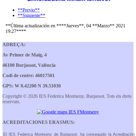
**Previo**
**Siguiente**
**Última actualización en ****Jueves**, 04 **Marzo** 2021
19:27****
ADREÇA:
Av Primer de Maig, 4
46100 Burjassot, València
Codi de centre: 46017501
GPS: W 0.42200 N 39.51030
Copyright © 2026 IES Federica Montseny. Burjassot. Tots els drets
reservats.
ACREDITACIONES ERASMUS:
El IES Federica Montseny de Burjassot, ha conseguido la Acreditación