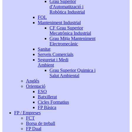
Grau Superior
d'Automatització i
Robòtica Industrial
FOL
Manteniment Industrial
CF Grau Superior
Mecatrònica Industrial
Grau Mitja Manteniment
Electromecànic
Sanitat
Serveis Comercials
Seguretat i Medi
Ambient
Grau Superior Quimica i
Salut Ambiental
Anglés
Orientació
ESO
Batxillerat
Cicles Formatius
FP Bàsica
FP / Empreses
FCT
Borsa de treball
FP Dual