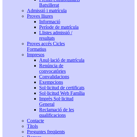
Batxillerat
Admissió i matrícula
Proves lliures
Informació
Període de matrícula
Llistes admissió /
resultats
Proves accés Cicles
Formatius
Impresos
Anul·lació de matrícula
Renúncia de
convocatòries
Convalidacions
Exempcions
Sol·licitud de certificats
Sol·licitud Web Família
Imprès Sol·licitud
General
Reclamació de les
qualificacions
Contacte
Títols
Preguntes freqüents