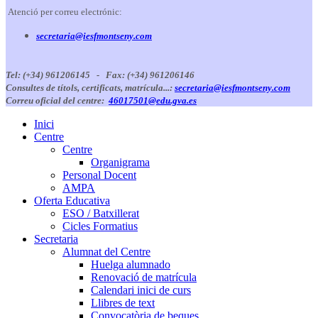
Atenció per correu electrónic:
secretaria@iesfmontseny.com
Tel: (+34) 961206145 -
Fax: (+34) 961206146
Consultes de títols, certificats, matrícula...:
secretaria@iesfmontseny.com
Correu oficial del centre:
46017501@edu.gva.es
Inici
Centre
Centre
Organigrama
Personal Docent
AMPA
Oferta Educativa
ESO / Batxillerat
Cicles Formatius
Secretaria
Alumnat del Centre
Huelga alumnado
Renovació de matrícula
Calendari inici de curs
Llibres de text
Convocatòria de beques