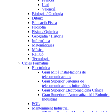
Francés
Llatí
Valencià
Biologia / Geologia
Dibuix
Educació Física
Filosofia
Física / Química
Geografia / Història
Informàtica
Matemàtiques
Música
Religió
Tecnologia
Cicles Formatius
Electrònica
Grau Mitjà Instal·lacions de
telecomunicacions
Grau Superior Sistemes de
telecomunicacions informàtics
Grau Superior Electromedicina Clínica
Grau Superior d'Automatització i Robòtica
Industrial
FOL
Manteniment Industrial