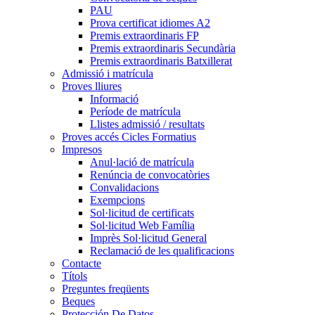
PAU
Prova certificat idiomes A2
Premis extraordinaris FP
Premis extraordinaris Secundària
Premis extraordinaris Batxillerat
Admissió i matrícula
Proves lliures
Informació
Període de matrícula
Llistes admissió / resultats
Proves accés Cicles Formatius
Impresos
Anul·lació de matrícula
Renúncia de convocatòries
Convalidacions
Exempcions
Sol·licitud de certificats
Sol·licitud Web Família
Imprès Sol·licitud General
Reclamació de les qualificacions
Contacte
Títols
Preguntes freqüents
Beques
Protección De Datos