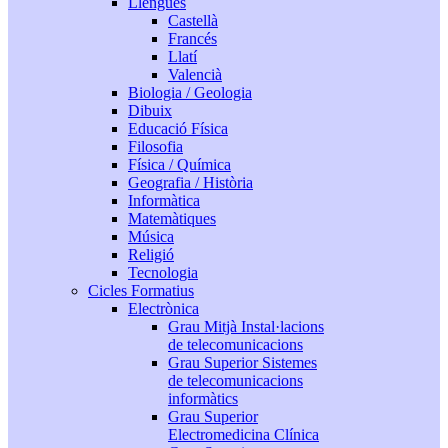
Llengües
Castellà
Francés
Llatí
Valencià
Biologia / Geologia
Dibuix
Educació Física
Filosofia
Física / Química
Geografia / Història
Informàtica
Matemàtiques
Música
Religió
Tecnologia
Cicles Formatius
Electrònica
Grau Mitjà Instal·lacions
de telecomunicacions
Grau Superior Sistemes
de telecomunicacions
informàtics
Grau Superior
Electromedicina Clínica