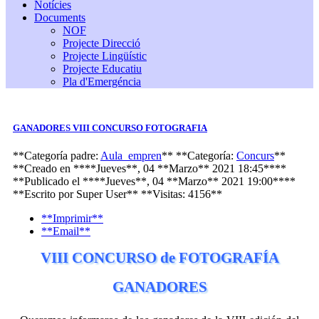
Notícies
Documents
NOF
Projecte Direcció
Projecte Lingüístic
Projecte Educatiu
Pla d'Emergéncia
GANADORES VIII CONCURSO FOTOGRAFIA
**Categoría padre:
Aula_empren
**
**Categoría:
Concurs
**
**Creado en ****Jueves**, 04 **Marzo** 2021 18:45****
**Publicado el ****Jueves**, 04 **Marzo** 2021 19:00****
**Escrito por
Super User
**
**Visitas: 4156**
**Imprimir**
**Email**
VIII CONCURSO de FOTOGRAFÍA
GANADORES