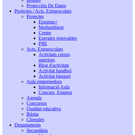
Beques
Protección De Datos
Projectes / Acts. Extraescolars
Projectes
Erasmus+
Mediambient
Centre
Energies renovables
PIIE
Acts. Extraescolars
Activitats cursos
anteriors
Blog d'activitats
Activitat handbol
Activitat bàsquet
Aula emprenedora
Informació Aula
Concurs_Empren
Agenda
Concursos
Qualitat educativa
Bústia
Cloendes
Departaments
Secundària