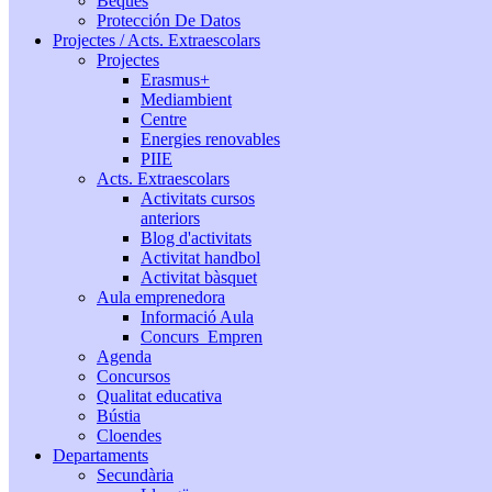
Beques
Protección De Datos
Projectes / Acts. Extraescolars
Projectes
Erasmus+
Mediambient
Centre
Energies renovables
PIIE
Acts. Extraescolars
Activitats cursos
anteriors
Blog d'activitats
Activitat handbol
Activitat bàsquet
Aula emprenedora
Informació Aula
Concurs_Empren
Agenda
Concursos
Qualitat educativa
Bústia
Cloendes
Departaments
Secundària