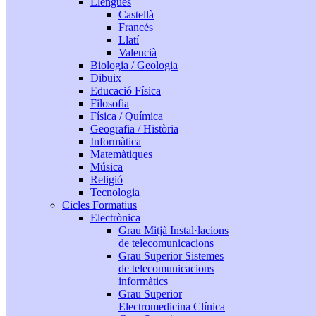
Llengües
Castellà
Francés
Llatí
Valencià
Biologia / Geologia
Dibuix
Educació Física
Filosofia
Física / Química
Geografia / Història
Informàtica
Matemàtiques
Música
Religió
Tecnologia
Cicles Formatius
Electrònica
Grau Mitjà Instal·lacions
de telecomunicacions
Grau Superior Sistemes
de telecomunicacions
informàtics
Grau Superior
Electromedicina Clínica