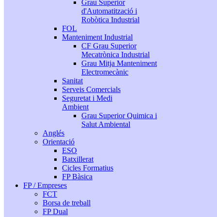
Grau Superior
d'Automatització i
Robòtica Industrial
FOL
Manteniment Industrial
CF Grau Superior
Mecatrònica Industrial
Grau Mitja Manteniment
Electromecànic
Sanitat
Serveis Comercials
Seguretat i Medi
Ambient
Grau Superior Quimica i
Salut Ambiental
Anglés
Orientació
ESO
Batxillerat
Cicles Formatius
FP Bàsica
FP / Empreses
FCT
Borsa de treball
FP Dual