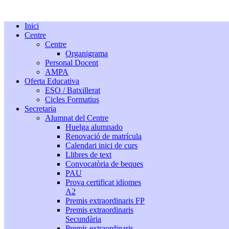
Inici
Centre
Centre
Organigrama
Personal Docent
AMPA
Oferta Educativa
ESO / Batxillerat
Cicles Formatius
Secretaria
Alumnat del Centre
Huelga alumnado
Renovació de matrícula
Calendari inici de curs
Llibres de text
Convocatòria de beques
PAU
Prova certificat idiomes
A2
Premis extraordinaris FP
Premis extraordinaris
Secundària
Premis extraordinaris