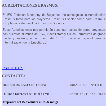
ACREDITACIONES ERASMUS:
El IES Federica Montseny de Burjassot, ha conseguido la Acreditación
Erasmus tanto para los proyectos Erasmus Escolar como para Erasmus
FP y la carta de movilidad Erasmus Superior.
Estas Acreditaciones nos permitirán continuar realizando estos proyectos
con nuestros alumnos de ESO, Bachillerato y Ciclos Formativos de grado
medio y superior, en el marco del SEPIE (Servicio Español para la
Internalización de la Enseñanza)
??GOTO_TOP??
CONTACTE:
HORARI DE LA SECRETARIA:
HORARI DE L'INSTITUT
Dilluns a Divendres de 10:00 a 12:00.
De 8:00h a 21:15h dilluns a
Vesprades del 15 d'octubre al 15 de maig: