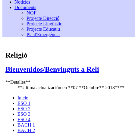
Notícies
Documents
NOF
Projecte Direcció
Projecte Lingüístic
Projecte Educatiu
Pla d'Emergéncia
Religió
Bienvenidos/Benvinguts a Reli
**Detalles**
**Última actualización en **07 **Octubre** 2018****
Inicio
ESO 1
ESO 2
ESO 3
ESO 4
BACH 1
BACH 2