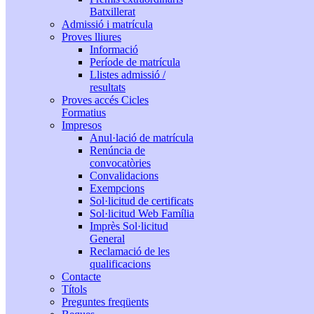
Batxillerat
Admissió i matrícula
Proves lliures
Informació
Període de matrícula
Llistes admissió /
resultats
Proves accés Cicles
Formatius
Impresos
Anul·lació de matrícula
Renúncia de
convocatòries
Convalidacions
Exempcions
Sol·licitud de certificats
Sol·licitud Web Família
Imprès Sol·licitud
General
Reclamació de les
qualificacions
Contacte
Títols
Preguntes freqüents