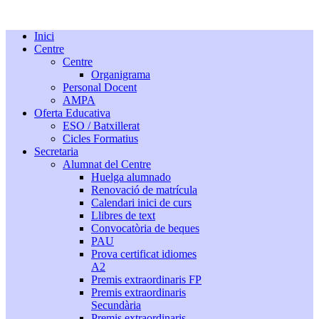
Inici
Centre
Centre
Organigrama
Personal Docent
AMPA
Oferta Educativa
ESO / Batxillerat
Cicles Formatius
Secretaria
Alumnat del Centre
Huelga alumnado
Renovació de matrícula
Calendari inici de curs
Llibres de text
Convocatòria de beques
PAU
Prova certificat idiomes
A2
Premis extraordinaris FP
Premis extraordinaris
Secundària
Premis extraordinaris