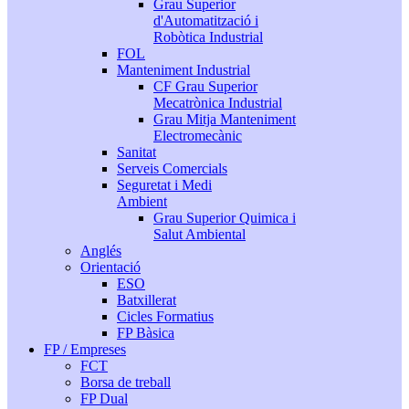
Grau Superior
d'Automatització i
Robòtica Industrial
FOL
Manteniment Industrial
CF Grau Superior
Mecatrònica Industrial
Grau Mitja Manteniment
Electromecànic
Sanitat
Serveis Comercials
Seguretat i Medi
Ambient
Grau Superior Quimica i
Salut Ambiental
Anglés
Orientació
ESO
Batxillerat
Cicles Formatius
FP Bàsica
FP / Empreses
FCT
Borsa de treball
FP Dual