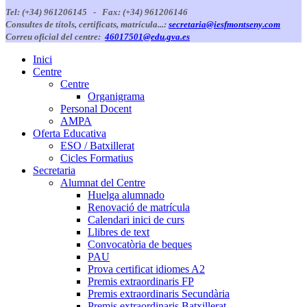
Tel: (+34) 961206145 -
Fax: (+34) 961206146
Consultes de títols, certificats, matrícula...:
secretaria@iesfmontseny.com
Correu oficial del centre:
46017501@edu.gva.es
Inici
Centre
Centre
Organigrama
Personal Docent
AMPA
Oferta Educativa
ESO / Batxillerat
Cicles Formatius
Secretaria
Alumnat del Centre
Huelga alumnado
Renovació de matrícula
Calendari inici de curs
Llibres de text
Convocatòria de beques
PAU
Prova certificat idiomes A2
Premis extraordinaris FP
Premis extraordinaris Secundària
Premis extraordinaris Batxillerat