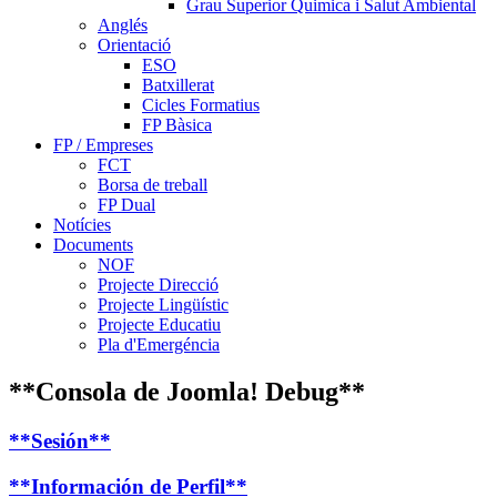
Grau Superior Quimica i Salut Ambiental
Anglés
Orientació
ESO
Batxillerat
Cicles Formatius
FP Bàsica
FP / Empreses
FCT
Borsa de treball
FP Dual
Notícies
Documents
NOF
Projecte Direcció
Projecte Lingüístic
Projecte Educatiu
Pla d'Emergéncia
**Consola de Joomla! Debug**
**Sesión**
**Información de Perfil**