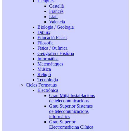
Llengües
Castellà
Francés
Llatí
Valencià
Biologia / Geologia
Dibuix
Educació Física
Filosofia
Física / Química
Geografia / Història
Informàtica
Matemàtiques
Música
Religió
Tecnologia
Cicles Formatius
Electrònica
Grau Mitjà Instal·lacions
de telecomunicacions
Grau Superior Sistemes
de telecomunicacions
informàtics
Grau Superior
Electromedicina Clínica