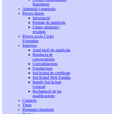
Batxillerat
Admissió i matrícula
Proves lliures
Informació
Període de matrícula
Llistes admissió /
resultats
Proves accés Cicles
Formatius
Impresos
Anul·lació de matrícula
Renúncia de
convocatòries
Convalidacions
Exempcions
Sol·licitud de certificats
Sol·licitud Web Família
Imprès Sol·licitud
General
Reclamació de les
qualificacions
Contacte
Títols
Preguntes freqüents