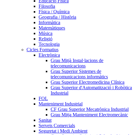
Educació Física
Filosofia
Física / Química
Geografia / Història
Informàtica
Matemàtiques
Música
Religió
Tecnologia
Cicles Formatius
Electrònica
Grau Mitjà Instal·lacions de
telecomunicacions
Grau Superior Sistemes de
telecomunicacions informàtics
Grau Superior Electromedicina Clínica
Grau Superior d'Automatització i Robòtica
Industrial
FOL
Manteniment Industrial
CF Grau Superior Mecatrònica Industrial
Grau Mitja Manteniment Electromecànic
Sanitat
Serveis Comercials
Seguretat i Medi Ambient