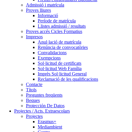
Admissió i matrícula
Proves lliures
Informació
Període de matrícula
Llistes admissió / resultats
Proves accés Cicles Formatius
Impresos
Anul·lació de matrícula
Renúncia de convocatòries
Convalidacions
Exempcions
Sol·licitud de certificats
Sol·licitud Web Família
Imprès Sol·licitud General
Reclamació de les qualificacions
Contacte
Títols
Preguntes freqüents
Beques
Protección De Datos
Projectes / Acts. Extraescolars
Projectes
Erasmus+
Mediambient