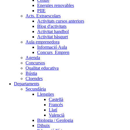
Centre
Energies renovables
PIIE
Acts. Extraescolars
Activitats cursos anteriors
Blog d'activitats
Activitat handbol
Activitat bàsquet
Aula emprenedora
Informació Aula
Concurs_Empren
Agenda
Concursos
Qualitat educativa
Bústia
Cloendes
Departaments
Secundària
Llengües
Castellà
Francés
Llatí
Valencià
Biologia / Geologia
Dibuix