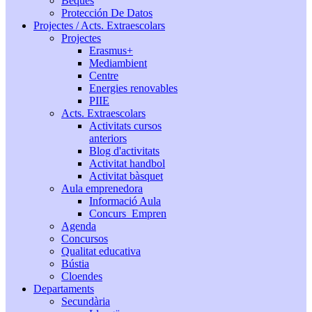
Beques
Protección De Datos
Projectes / Acts. Extraescolars
Projectes
Erasmus+
Mediambient
Centre
Energies renovables
PIIE
Acts. Extraescolars
Activitats cursos
anteriors
Blog d'activitats
Activitat handbol
Activitat bàsquet
Aula emprenedora
Informació Aula
Concurs_Empren
Agenda
Concursos
Qualitat educativa
Bústia
Cloendes
Departaments
Secundària