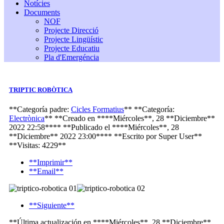
Notícies
Documents
NOF
Projecte Direcció
Projecte Lingüístic
Projecte Educatiu
Pla d'Emergéncia
TRIPTIC ROBÒTICA
**Categoría padre:
Cicles Formatius
**
**Categoría:
Electrònica
**
**Creado en ****Miércoles**, 28 **Diciembre**
2022 22:58****
**Publicado el ****Miércoles**, 28
**Diciembre** 2022 23:00****
**Escrito por
Super User
**
**Visitas: 4229**
**Imprimir**
**Email**
**Siguiente**
**Última actualización en ****Miércoles**, 28 **Diciembre**