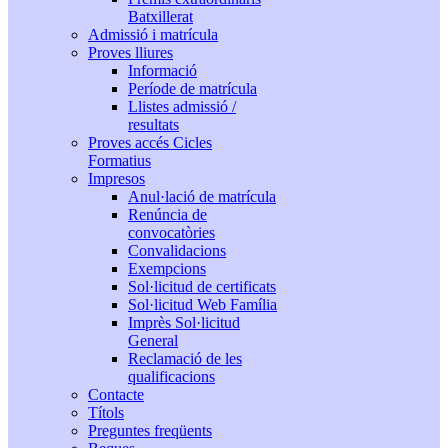
Batxillerat
Admissió i matrícula
Proves lliures
Informació
Període de matrícula
Llistes admissió /
resultats
Proves accés Cicles
Formatius
Impresos
Anul·lació de matrícula
Renúncia de
convocatòries
Convalidacions
Exempcions
Sol·licitud de certificats
Sol·licitud Web Família
Imprès Sol·licitud
General
Reclamació de les
qualificacions
Contacte
Títols
Preguntes freqüents