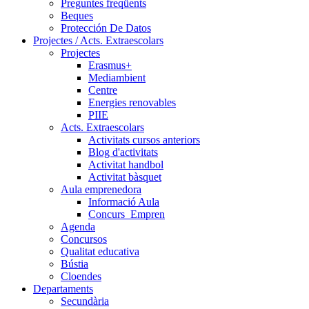
Preguntes freqüents
Beques
Protección De Datos
Projectes / Acts. Extraescolars
Projectes
Erasmus+
Mediambient
Centre
Energies renovables
PIIE
Acts. Extraescolars
Activitats cursos anteriors
Blog d'activitats
Activitat handbol
Activitat bàsquet
Aula emprenedora
Informació Aula
Concurs_Empren
Agenda
Concursos
Qualitat educativa
Bústia
Cloendes
Departaments
Secundària