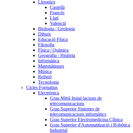
Llengües
Castellà
Francés
Llatí
Valencià
Biologia / Geologia
Dibuix
Educació Física
Filosofia
Física / Química
Geografia / Història
Informàtica
Matemàtiques
Música
Religió
Tecnologia
Cicles Formatius
Electrònica
Grau Mitjà Instal·lacions de
telecomunicacions
Grau Superior Sistemes de
telecomunicacions informàtics
Grau Superior Electromedicina Clínica
Grau Superior d'Automatització i Robòtica
Industrial