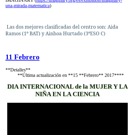
IMAGINARY (
https://imaginary.org/es/exhibition/imaginary-
una-mirada-matematica
)
Las dos mejores clasificadas del centro son: Aida
Ramos (1º BAT) y Ainhoa Hurtado (3ºESO C)
11 Febrero
**Detalles**
**Última actualización en **15 **Febrero** 2017****
DIA INTERNACIONAL de la MUJER Y LA
NIÑA EN LA CIENCIA