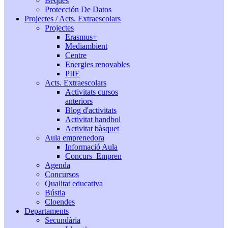
Beques
Protección De Datos
Projectes / Acts. Extraescolars
Projectes
Erasmus+
Mediambient
Centre
Energies renovables
PIIE
Acts. Extraescolars
Activitats cursos
anteriors
Blog d'activitats
Activitat handbol
Activitat bàsquet
Aula emprenedora
Informació Aula
Concurs_Empren
Agenda
Concursos
Qualitat educativa
Bústia
Cloendes
Departaments
Secundària