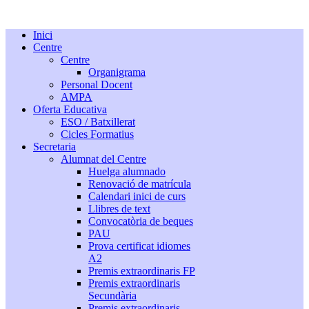
Inici
Centre
Centre
Organigrama
Personal Docent
AMPA
Oferta Educativa
ESO / Batxillerat
Cicles Formatius
Secretaria
Alumnat del Centre
Huelga alumnado
Renovació de matrícula
Calendari inici de curs
Llibres de text
Convocatòria de beques
PAU
Prova certificat idiomes
A2
Premis extraordinaris FP
Premis extraordinaris
Secundària
Premis extraordinaris