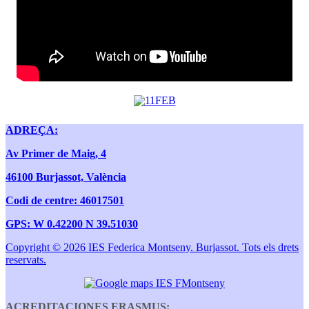
ADREÇA:
Av Primer de Maig, 4
46100 Burjassot, València
Codi de centre: 46017501
GPS: W 0.42200 N 39.51030
Copyright © 2026 IES Federica Montseny. Burjassot. Tots els drets
reservats.
ACREDITACIONES ERASMUS: