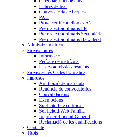
Calendari inici de curs
Llibres de text
Convocatòria de beques
PAU
Prova certificat idiomes A2
Premis extraordinaris FP
Premis extraordinaris Secundària
Premis extraordinaris Batxillerat
Admissió i matrícula
Proves lliures
Informació
Període de matrícula
Llistes admissió / resultats
Proves accés Cicles Formatius
Impresos
Anul·lació de matrícula
Renúncia de convocatòries
Convalidacions
Exempcions
Sol·licitud de certificats
Sol·licitud Web Família
Imprès Sol·licitud General
Reclamació de les qualificacions
Contacte
Títols