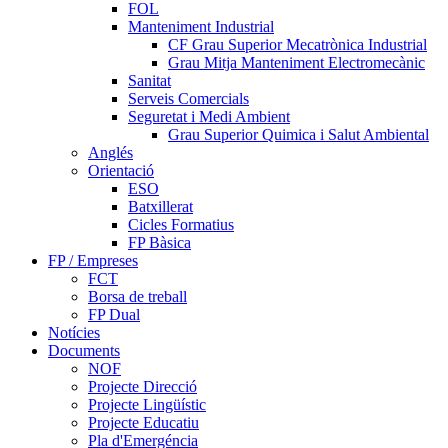
FOL
Manteniment Industrial
CF Grau Superior Mecatrònica Industrial
Grau Mitja Manteniment Electromecànic
Sanitat
Serveis Comercials
Seguretat i Medi Ambient
Grau Superior Quimica i Salut Ambiental
Anglés
Orientació
ESO
Batxillerat
Cicles Formatius
FP Bàsica
FP / Empreses
FCT
Borsa de treball
FP Dual
Notícies
Documents
NOF
Projecte Direcció
Projecte Lingüístic
Projecte Educatiu
Pla d'Emergéncia