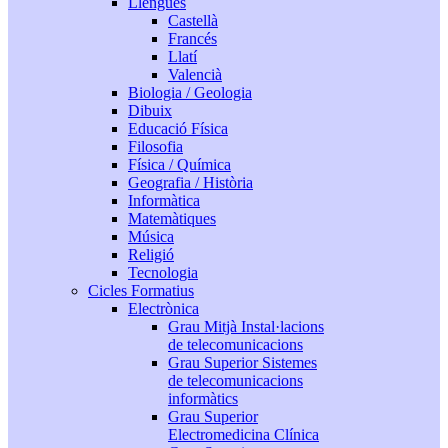
Llengües
Castellà
Francés
Llatí
Valencià
Biologia / Geologia
Dibuix
Educació Física
Filosofia
Física / Química
Geografia / Història
Informàtica
Matemàtiques
Música
Religió
Tecnologia
Cicles Formatius
Electrònica
Grau Mitjà Instal·lacions
de telecomunicacions
Grau Superior Sistemes
de telecomunicacions
informàtics
Grau Superior
Electromedicina Clínica