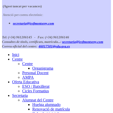
(Agost tancat per vacances)
Atenció per correu electrónic:
secretaria@iesfmontseny.com
Tel: (+34) 961206145 -
Fax: (+34) 961206146
Consultes de títols, certificats, matrícula...:
secretaria@iesfmontseny.com
Correu oficial del centre:
46017501@edu.gva.es
Inici
Centre
Centre
Organigrama
Personal Docent
AMPA
Oferta Educativa
ESO / Batxillerat
Cicles Formatius
Secretaria
Alumnat del Centre
Huelga alumnado
Renovació de matrícula