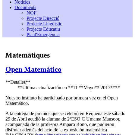
Notícies
Documents
NOF
Projecte Direcció
Projecte Lingüístic
Projecte Educatiu
Pla d'Emergéncia
Matemàtiques
Open Matemático
**Detalles**
**Última actualización en **11 **Mayo** 2017****
Nuestro instituto ha participado por primera vez en el Open
Matemático.
A la entrega de premios que se celebró en Requena este sábado
29 de Abril acudió la alumna de 2ºESO C Umama Mansoor,
acompañada de la profesora Amparo Bono, que pudieron
disfrutar además del acto de la exposición matemática