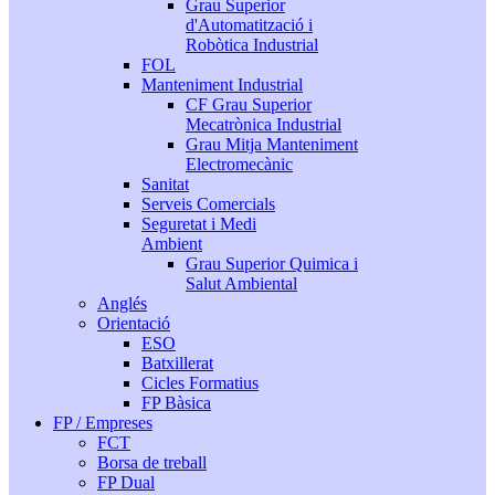
Grau Superior
d'Automatització i
Robòtica Industrial
FOL
Manteniment Industrial
CF Grau Superior
Mecatrònica Industrial
Grau Mitja Manteniment
Electromecànic
Sanitat
Serveis Comercials
Seguretat i Medi
Ambient
Grau Superior Quimica i
Salut Ambiental
Anglés
Orientació
ESO
Batxillerat
Cicles Formatius
FP Bàsica
FP / Empreses
FCT
Borsa de treball
FP Dual