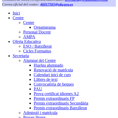
Correu oficial del centre:
46017501@edu.gva.es
Inici
Centre
Centre
Organigrama
Personal Docent
AMPA
Oferta Educativa
ESO / Batxillerat
Cicles Formatius
Secretaria
Alumnat del Centre
Huelga alumnado
Renovació de matrícula
Calendari inici de curs
Llibres de text
Convocatòria de beques
PAU
Prova certificat idiomes A2
Premis extraordinaris FP
Premis extraordinaris Secundària
Premis extraordinaris Batxillerat
Admissió i matrícula
Proves lliures