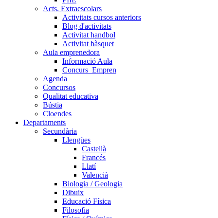
Acts. Extraescolars
Activitats cursos anteriors
Blog d'activitats
Activitat handbol
Activitat bàsquet
Aula emprenedora
Informació Aula
Concurs_Empren
Agenda
Concursos
Qualitat educativa
Bústia
Cloendes
Departaments
Secundària
Llengües
Castellà
Francés
Llatí
Valencià
Biologia / Geologia
Dibuix
Educació Física
Filosofia