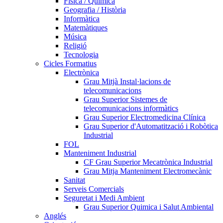
Física / Química
Geografia / Història
Informàtica
Matemàtiques
Música
Religió
Tecnologia
Cicles Formatius
Electrònica
Grau Mitjà Instal·lacions de
telecomunicacions
Grau Superior Sistemes de
telecomunicacions informàtics
Grau Superior Electromedicina Clínica
Grau Superior d'Automatització i Robòtica
Industrial
FOL
Manteniment Industrial
CF Grau Superior Mecatrònica Industrial
Grau Mitja Manteniment Electromecànic
Sanitat
Serveis Comercials
Seguretat i Medi Ambient
Grau Superior Quimica i Salut Ambiental
Anglés