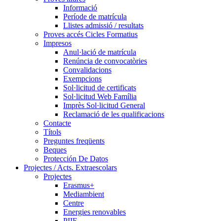
Informació
Període de matrícula
Llistes admissió / resultats
Proves accés Cicles Formatius
Impresos
Anul·lació de matrícula
Renúncia de convocatòries
Convalidacions
Exempcions
Sol·licitud de certificats
Sol·licitud Web Família
Imprès Sol·licitud General
Reclamació de les qualificacions
Contacte
Títols
Preguntes freqüents
Beques
Protección De Datos
Projectes / Acts. Extraescolars
Projectes
Erasmus+
Mediambient
Centre
Energies renovables
PIIE