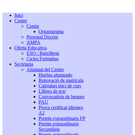
Inici
Centre
Centre
Organigrama
Personal Docent
AMPA
Oferta Educativa
ESO / Batxillerat
Cicles Formatius
Secretaria
Alumnat del Centre
Huelga alumnado
Renovació de matrícula
Calendari inici de curs
Llibres de text
Convocatòria de beques
PAU
Prova certificat idiomes
A2
Premis extraordinaris FP
Premis extraordinaris
Secundària
Premis extraordinaris