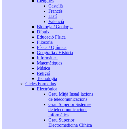
Llengües
Castellà
Francés
Llatí
Valencià
Biologia / Geologia
Dibuix
Educació Física
Filosofia
Física / Química
Geografia / Història
Informàtica
Matemàtiques
Música
Religió
Tecnologia
Cicles Formatius
Electrònica
Grau Mitjà Instal·lacions
de telecomunicacions
Grau Superior Sistemes
de telecomunicacions
informàtics
Grau Superior
Electromedicina Clínica