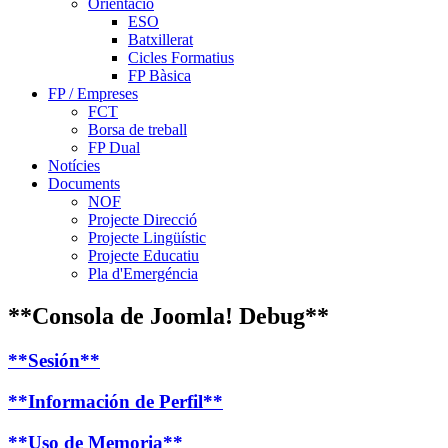
Orientació
ESO
Batxillerat
Cicles Formatius
FP Bàsica
FP / Empreses
FCT
Borsa de treball
FP Dual
Notícies
Documents
NOF
Projecte Direcció
Projecte Lingüístic
Projecte Educatiu
Pla d'Emergéncia
**Consola de Joomla! Debug**
**Sesión**
**Información de Perfil**
**Uso de Memoria**