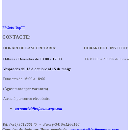
**Goto Top**
CONTACTE:
HORARI DE LA SECRETARIA:
HORARI DE L'INSTITUT
Dilluns a Divendres de 10:00 a 12:00.
De 8:00h a 21:15h dilluns a
Vesprades del 15 d'octubre al 15 de maig:
Dimecres de 16:00 a 18:00
(Agost tancat per vacances)
Atenció per correu electrónic:
secretaria@iesfmontseny.com
Tel: (+34) 961206145 -
Fax: (+34) 961206146
Consultes de títols, certificats, matrícula...:
secretaria@iesfmontseny.com