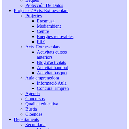
Beques
Protección De Datos
Projectes / Acts. Extraescolars
Projectes
Erasmus+
Mediambient
Centre
Energies renovables
PIIE
Acts. Extraescolars
Activitats cursos
anteriors
Blog d'activitats
Activitat handbol
Activitat bàsquet
Aula emprenedora
Informació Aula
Concurs_Empren
Agenda
Concursos
Qualitat educativa
Bústia
Cloendes
Departaments
Secundària