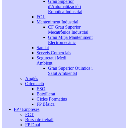
Grau Superior
d'Automatització i
Robòtica Industrial
FOL
Manteniment Industrial
CF Grau Superior
Mecatrònica Industrial
Grau Mitja Manteniment
Electromecànic
Sanitat
Serveis Comercials
Seguretat i Medi
Ambient
Grau Superior Quimica i
Salut Ambiental
Anglés
Orientació
ESO
Batxillerat
Cicles Formatius
FP Bàsica
FP / Empreses
FCT
Borsa de treball
FP Dual