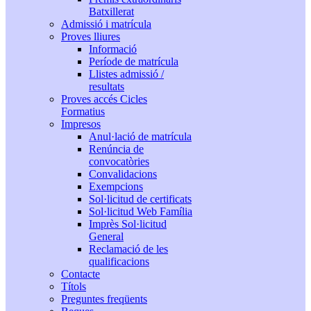
Batxillerat
Admissió i matrícula
Proves lliures
Informació
Període de matrícula
Llistes admissió /
resultats
Proves accés Cicles
Formatius
Impresos
Anul·lació de matrícula
Renúncia de
convocatòries
Convalidacions
Exempcions
Sol·licitud de certificats
Sol·licitud Web Família
Imprès Sol·licitud
General
Reclamació de les
qualificacions
Contacte
Títols
Preguntes freqüents