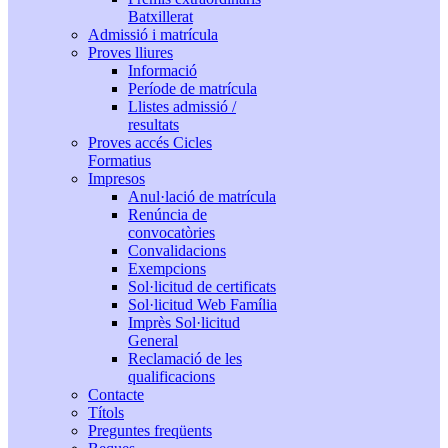
Batxillerat
Admissió i matrícula
Proves lliures
Informació
Període de matrícula
Llistes admissió /
resultats
Proves accés Cicles
Formatius
Impresos
Anul·lació de matrícula
Renúncia de
convocatòries
Convalidacions
Exempcions
Sol·licitud de certificats
Sol·licitud Web Família
Imprès Sol·licitud
General
Reclamació de les
qualificacions
Contacte
Títols
Preguntes freqüents