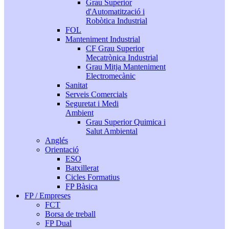
Grau Superior
d'Automatització i
Robòtica Industrial
FOL
Manteniment Industrial
CF Grau Superior
Mecatrònica Industrial
Grau Mitja Manteniment
Electromecànic
Sanitat
Serveis Comercials
Seguretat i Medi
Ambient
Grau Superior Quimica i
Salut Ambiental
Anglés
Orientació
ESO
Batxillerat
Cicles Formatius
FP Bàsica
FP / Empreses
FCT
Borsa de treball
FP Dual