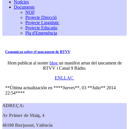
Notícies
Documents
NOF
Projecte Direcció
Projecte Lingüístic
Projecte Educatiu
Pla d'Emergéncia
Comunicat sobre el tancament de RTVV
Hem publicat al nostre
blog
un manifest arran del tancament de
RTVV i Canal 9 Ràdio.
ENLLAÇ
**Última actualización en ****Jueves**, 03 **Julio** 2014
22:54****
ADREÇA:
Av Primer de Maig, 4
46100 Burjassot, València