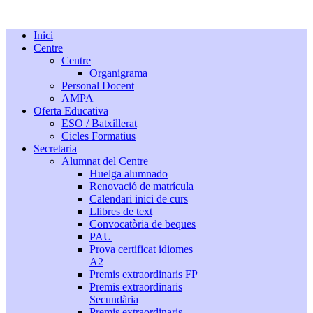
Inici
Centre
Centre
Organigrama
Personal Docent
AMPA
Oferta Educativa
ESO / Batxillerat
Cicles Formatius
Secretaria
Alumnat del Centre
Huelga alumnado
Renovació de matrícula
Calendari inici de curs
Llibres de text
Convocatòria de beques
PAU
Prova certificat idiomes
A2
Premis extraordinaris FP
Premis extraordinaris
Secundària
Premis extraordinaris