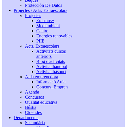
Beques
Protección De Datos
Projectes / Acts. Extraescolars
Projectes
Erasmus+
Mediambient
Centre
Energies renovables
PIIE
Acts. Extraescolars
Activitats cursos
anteriors
Blog d'activitats
Activitat handbol
Activitat bàsquet
Aula emprenedora
Informació Aula
Concurs_Empren
Agenda
Concursos
Qualitat educativa
Bústia
Cloendes
Departaments
Secundària