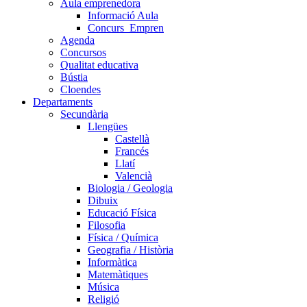
Aula emprenedora
Informació Aula
Concurs_Empren
Agenda
Concursos
Qualitat educativa
Bústia
Cloendes
Departaments
Secundària
Llengües
Castellà
Francés
Llatí
Valencià
Biologia / Geologia
Dibuix
Educació Física
Filosofia
Física / Química
Geografia / Història
Informàtica
Matemàtiques
Música
Religió