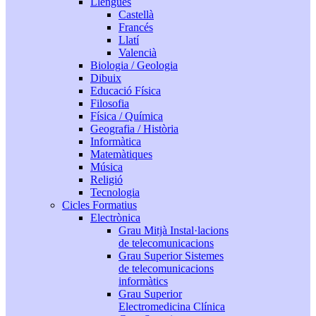
Llengües
Castellà
Francés
Llatí
Valencià
Biologia / Geologia
Dibuix
Educació Física
Filosofia
Física / Química
Geografia / Història
Informàtica
Matemàtiques
Música
Religió
Tecnologia
Cicles Formatius
Electrònica
Grau Mitjà Instal·lacions
de telecomunicacions
Grau Superior Sistemes
de telecomunicacions
informàtics
Grau Superior
Electromedicina Clínica