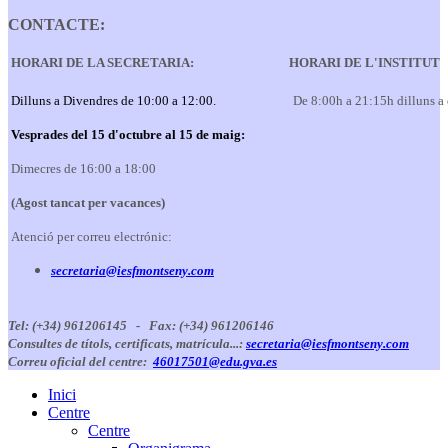
CONTACTE:
HORARI DE LA SECRETARIA:
HORARI DE L'INSTITUT
Dilluns a Divendres de 10:00 a 12:00.
De 8:00h a 21:15h dilluns a
Vesprades del 15 d'octubre al 15 de maig:
Dimecres de 16:00 a 18:00
(Agost tancat per vacances)
Atenció per correu electrónic:
secretaria@iesfmontseny.com
Tel: (+34) 961206145 -
Fax: (+34) 961206146
Consultes de títols, certificats, matrícula...:
secretaria@iesfmontseny.com
Correu oficial del centre:
46017501@edu.gva.es
Inici
Centre
Centre