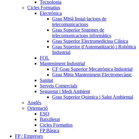
Tecnologia
Cicles Formatius
Electrònica
Grau Mitjà Instal·lacions de
telecomunicacions
Grau Superior Sistemes de
telecomunicacions informàtics
Grau Superior Electromedicina Clínica
Grau Superior d'Automatització i Robòtica
Industrial
FOL
Manteniment Industrial
CF Grau Superior Mecatrònica Industrial
Grau Mitja Manteniment Electromecànic
Sanitat
Serveis Comercials
Seguretat i Medi Ambient
Grau Superior Quimica i Salut Ambiental
Anglés
Orientació
ESO
Batxillerat
Cicles Formatius
FP Bàsica
FP / Empreses