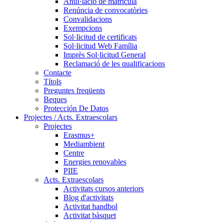
Anul·lació de matrícula
Renúncia de convocatòries
Convalidacions
Exempcions
Sol·licitud de certificats
Sol·licitud Web Família
Imprès Sol·licitud General
Reclamació de les qualificacions
Contacte
Títols
Preguntes freqüents
Beques
Protección De Datos
Projectes / Acts. Extraescolars
Projectes
Erasmus+
Mediambient
Centre
Energies renovables
PIIE
Acts. Extraescolars
Activitats cursos anteriors
Blog d'activitats
Activitat handbol
Activitat bàsquet