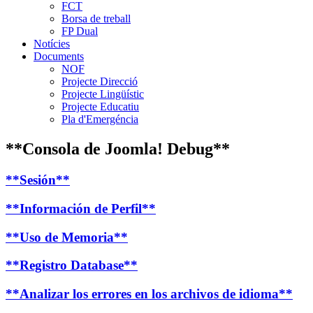
FCT
Borsa de treball
FP Dual
Notícies
Documents
NOF
Projecte Direcció
Projecte Lingüístic
Projecte Educatiu
Pla d'Emergéncia
**Consola de Joomla! Debug**
**Sesión**
**Información de Perfil**
**Uso de Memoria**
**Registro Database**
**Analizar los errores en los archivos de idioma**