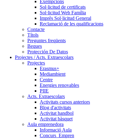
Exempcions
Sol·licitud de certificats
Sol·licitud Web Família
Imprès Sol·licitud General
Reclamació de les qualificacions
Contacte
Títols
Preguntes freqüents
Beques
Protección De Datos
Projectes / Acts. Extraescolars
Projectes
Erasmus+
Mediambient
Centre
Energies renovables
PIIE
Acts. Extraescolars
Activitats cursos anteriors
Blog d'activitats
Activitat handbol
Activitat bàsquet
Aula emprenedora
Informació Aula
Concurs_Empren