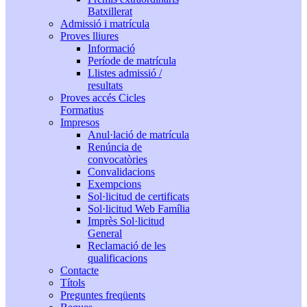
Batxillerat
Admissió i matrícula
Proves lliures
Informació
Període de matrícula
Llistes admissió /
resultats
Proves accés Cicles
Formatius
Impresos
Anul·lació de matrícula
Renúncia de
convocatòries
Convalidacions
Exempcions
Sol·licitud de certificats
Sol·licitud Web Família
Imprès Sol·licitud
General
Reclamació de les
qualificacions
Contacte
Títols
Preguntes freqüents