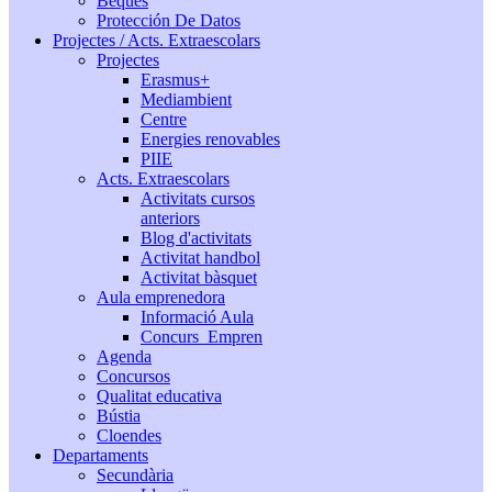
Beques
Protección De Datos
Projectes / Acts. Extraescolars
Projectes
Erasmus+
Mediambient
Centre
Energies renovables
PIIE
Acts. Extraescolars
Activitats cursos
anteriors
Blog d'activitats
Activitat handbol
Activitat bàsquet
Aula emprenedora
Informació Aula
Concurs_Empren
Agenda
Concursos
Qualitat educativa
Bústia
Cloendes
Departaments
Secundària