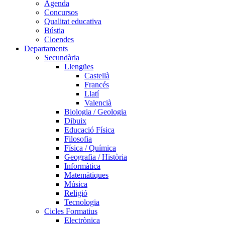
Agenda
Concursos
Qualitat educativa
Bústia
Cloendes
Departaments
Secundària
Llengües
Castellà
Francés
Llatí
Valencià
Biologia / Geologia
Dibuix
Educació Física
Filosofia
Física / Química
Geografia / Història
Informàtica
Matemàtiques
Música
Religió
Tecnologia
Cicles Formatius
Electrònica