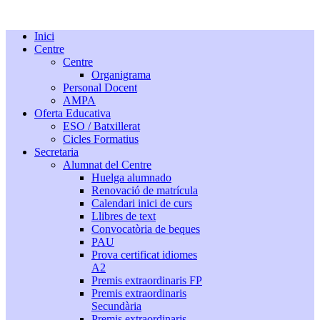
Inici
Centre
Centre
Organigrama
Personal Docent
AMPA
Oferta Educativa
ESO / Batxillerat
Cicles Formatius
Secretaria
Alumnat del Centre
Huelga alumnado
Renovació de matrícula
Calendari inici de curs
Llibres de text
Convocatòria de beques
PAU
Prova certificat idiomes
A2
Premis extraordinaris FP
Premis extraordinaris
Secundària
Premis extraordinaris