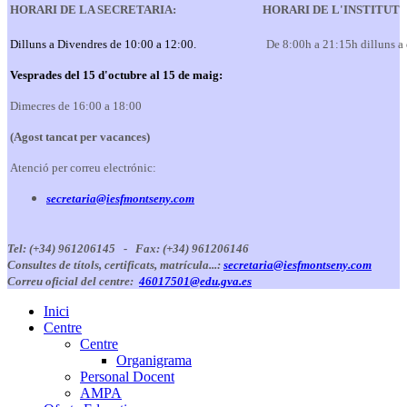
HORARI DE LA SECRETARIA:
HORARI DE L'INSTITUT
Dilluns a Divendres de 10:00 a 12:00.
De 8:00h a 21:15h dilluns a
Vesprades del 15 d'octubre al 15 de maig:
Dimecres de 16:00 a 18:00
(Agost tancat per vacances)
Atenció per correu electrónic:
secretaria@iesfmontseny.com
Tel: (+34) 961206145 -
Fax: (+34) 961206146
Consultes de títols, certificats, matrícula...:
secretaria@iesfmontseny.com
Correu oficial del centre:
46017501@edu.gva.es
Inici
Centre
Centre
Organigrama
Personal Docent
AMPA