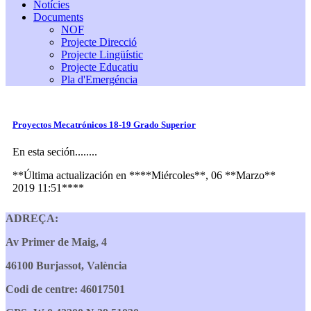
Notícies
Documents
NOF
Projecte Direcció
Projecte Lingüístic
Projecte Educatiu
Pla d'Emergéncia
Proyectos Mecatrónicos 18-19 Grado Superior
En esta seción........
**Última actualización en ****Miércoles**, 06 **Marzo**
2019 11:51****
ADREÇA:
Av Primer de Maig, 4
46100 Burjassot, València
Codi de centre: 46017501