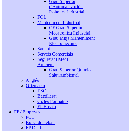
Grau Superior
d'Automatització i
Robòtica Industrial
FOL
Manteniment Industrial
CF Grau Superior
Mecatrònica Industrial
Grau Mitja Manteniment
Electromecànic
Sanitat
Serveis Comercials
Seguretat i Medi
Ambient
Grau Superior Quimica i
Salut Ambiental
Anglés
Orientació
ESO
Batxillerat
Cicles Formatius
FP Bàsica
FP / Empreses
FCT
Borsa de treball
FP Dual