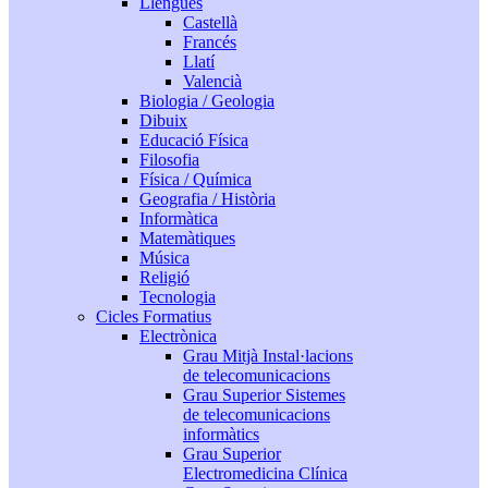
Llengües
Castellà
Francés
Llatí
Valencià
Biologia / Geologia
Dibuix
Educació Física
Filosofia
Física / Química
Geografia / Història
Informàtica
Matemàtiques
Música
Religió
Tecnologia
Cicles Formatius
Electrònica
Grau Mitjà Instal·lacions
de telecomunicacions
Grau Superior Sistemes
de telecomunicacions
informàtics
Grau Superior
Electromedicina Clínica