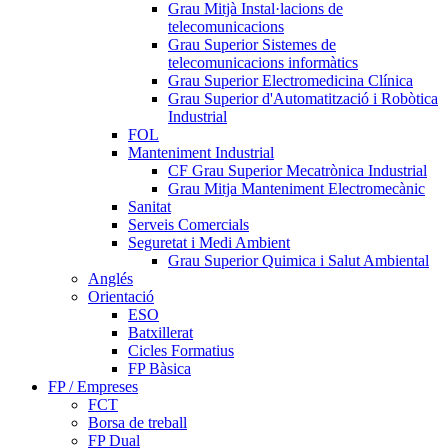
Grau Mitjà Instal·lacions de
telecomunicacions
Grau Superior Sistemes de
telecomunicacions informàtics
Grau Superior Electromedicina Clínica
Grau Superior d'Automatització i Robòtica
Industrial
FOL
Manteniment Industrial
CF Grau Superior Mecatrònica Industrial
Grau Mitja Manteniment Electromecànic
Sanitat
Serveis Comercials
Seguretat i Medi Ambient
Grau Superior Quimica i Salut Ambiental
Anglés
Orientació
ESO
Batxillerat
Cicles Formatius
FP Bàsica
FP / Empreses
FCT
Borsa de treball
FP Dual