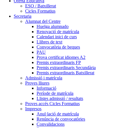
Oferta Educativa
ESO / Batxillerat
Cicles Formatius
Secretaria
Alumnat del Centre
Huelga alumnado
Renovació de matrícula
Calendari inici de curs
Llibres de text
Convocatòria de beques
PAU
Prova certificat idiomes A2
Premis extraordinaris FP
Premis extraordinaris Secundària
Premis extraordinaris Batxillerat
Admissió i matrícula
Proves lliures
Informació
Període de matrícula
Llistes admissió / resultats
Proves accés Cicles Formatius
Impresos
Anul·lació de matrícula
Renúncia de convocatòries
Convalidacions