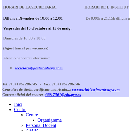
HORARI DE LA SECRETARIA:
HORARI DE L'INSTITUT
Dilluns a Divendres de 10:00 a 12:00.
De 8:00h a 21:15h dilluns a
Vesprades del 15 d'octubre al 15 de maig:
Dimecres de 16:00 a 18:00
(Agost tancat per vacances)
Atenció per correu electrónic:
secretaria@iesfmontseny.com
Tel: (+34) 961206145 -
Fax: (+34) 961206146
Consultes de títols, certificats, matrícula...:
secretaria@iesfmontseny.com
Correu oficial del centre:
46017501@edu.gva.es
Inici
Centre
Centre
Organigrama
Personal Docent
AMPA