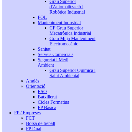
Grau Superior
d'Automatització i
Robòtica Industrial
FOL
Manteniment Industrial
CF Grau Superior
Mecatrònica Industrial
Grau Mitja Manteniment
Electromecànic
Sanitat
Serveis Comercials
Seguretat i Medi
Ambient
Grau Superior Quimica i
Salut Ambiental
Anglés
Orientació
ESO
Batxillerat
Cicles Formatius
FP Bàsica
FP / Empreses
FCT
Borsa de treball
FP Dual