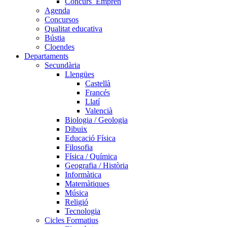
Concurs_Empren
Agenda
Concursos
Qualitat educativa
Bústia
Cloendes
Departaments
Secundària
Llengües
Castellà
Francés
Llatí
Valencià
Biologia / Geologia
Dibuix
Educació Física
Filosofia
Física / Química
Geografia / Història
Informàtica
Matemàtiques
Música
Religió
Tecnologia
Cicles Formatius