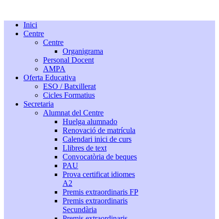
Inici
Centre
Centre
Organigrama
Personal Docent
AMPA
Oferta Educativa
ESO / Batxillerat
Cicles Formatius
Secretaria
Alumnat del Centre
Huelga alumnado
Renovació de matrícula
Calendari inici de curs
Llibres de text
Convocatòria de beques
PAU
Prova certificat idiomes
A2
Premis extraordinaris FP
Premis extraordinaris
Secundària
Premis extraordinaris