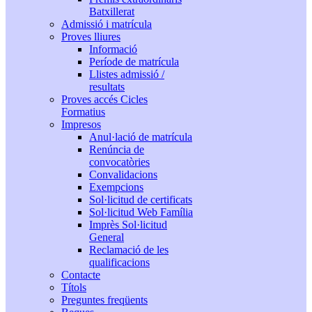
Batxillerat
Admissió i matrícula
Proves lliures
Informació
Període de matrícula
Llistes admissió /
resultats
Proves accés Cicles
Formatius
Impresos
Anul·lació de matrícula
Renúncia de
convocatòries
Convalidacions
Exempcions
Sol·licitud de certificats
Sol·licitud Web Família
Imprès Sol·licitud
General
Reclamació de les
qualificacions
Contacte
Títols
Preguntes freqüents