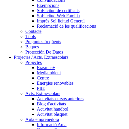
Convalidacions
Exempcions
Sol·licitud de certificats
Sol·licitud Web Família
Imprès Sol·licitud General
Reclamació de les qualificacions
Contacte
Títols
Preguntes freqüents
Beques
Protección De Datos
Projectes / Acts. Extraescolars
Projectes
Erasmus+
Mediambient
Centre
Energies renovables
PIIE
Acts. Extraescolars
Activitats cursos anteriors
Blog d'activitats
Activitat handbol
Activitat bàsquet
Aula emprenedora
Informació Aula