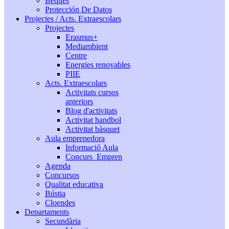
Beques
Protección De Datos
Projectes / Acts. Extraescolars
Projectes
Erasmus+
Mediambient
Centre
Energies renovables
PIIE
Acts. Extraescolars
Activitats cursos
anteriors
Blog d'activitats
Activitat handbol
Activitat bàsquet
Aula emprenedora
Informació Aula
Concurs_Empren
Agenda
Concursos
Qualitat educativa
Bústia
Cloendes
Departaments
Secundària