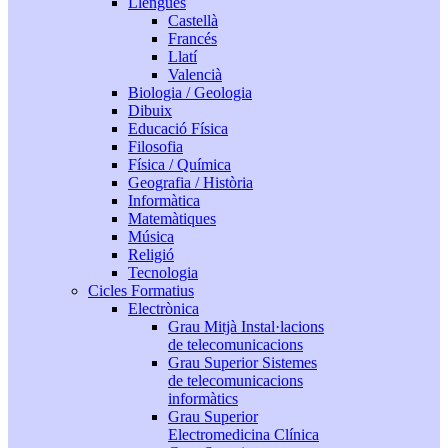
Llengües
Castellà
Francés
Llatí
Valencià
Biologia / Geologia
Dibuix
Educació Física
Filosofia
Física / Química
Geografia / Història
Informàtica
Matemàtiques
Música
Religió
Tecnologia
Cicles Formatius
Electrònica
Grau Mitjà Instal·lacions
de telecomunicacions
Grau Superior Sistemes
de telecomunicacions
informàtics
Grau Superior
Electromedicina Clínica