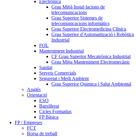
Electrònica
Grau Mitjà Instal·lacions de
telecomunicacions
Grau Superior Sistemes de
telecomunicacions informàtics
Grau Superior Electromedicina Clínica
Grau Superior d'Automatització i Robòtica
Industrial
FOL
Manteniment Industrial
CF Grau Superior Mecatrònica Industrial
Grau Mitja Manteniment Electromecànic
Sanitat
Serveis Comercials
Seguretat i Medi Ambient
Grau Superior Quimica i Salut Ambiental
Anglés
Orientació
ESO
Batxillerat
Cicles Formatius
FP Bàsica
FP / Empreses
FCT
Borsa de treball