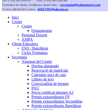
Tel: (+34) 961206145 -
Fax: (+34) 961206146
Consultes de títols, certificats, matrícula...:
secretaria@iesfmontseny.com
Correu oficial del centre:
46017501@edu.gva.es
Inici
Centre
Centre
Organigrama
Personal Docent
AMPA
Oferta Educativa
ESO / Batxillerat
Cicles Formatius
Secretaria
Alumnat del Centre
Huelga alumnado
Renovació de matrícula
Calendari inici de curs
Llibres de text
Convocatòria de beques
PAU
Prova certificat idiomes A2
Premis extraordinaris FP
Premis extraordinaris Secundària
Premis extraordinaris Batxillerat