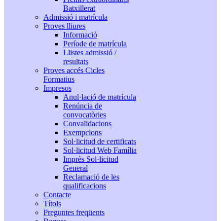
Batxillerat
Admissió i matrícula
Proves lliures
Informació
Període de matrícula
Llistes admissió /
resultats
Proves accés Cicles
Formatius
Impresos
Anul·lació de matrícula
Renúncia de
convocatòries
Convalidacions
Exempcions
Sol·licitud de certificats
Sol·licitud Web Família
Imprès Sol·licitud
General
Reclamació de les
qualificacions
Contacte
Títols
Preguntes freqüents