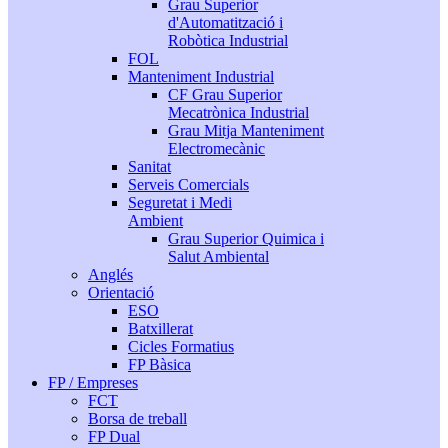
Grau Superior
d'Automatització i
Robòtica Industrial
FOL
Manteniment Industrial
CF Grau Superior
Mecatrònica Industrial
Grau Mitja Manteniment
Electromecànic
Sanitat
Serveis Comercials
Seguretat i Medi
Ambient
Grau Superior Quimica i
Salut Ambiental
Anglés
Orientació
ESO
Batxillerat
Cicles Formatius
FP Bàsica
FP / Empreses
FCT
Borsa de treball
FP Dual