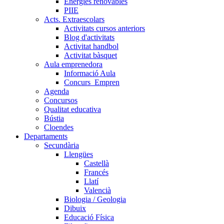
Energies renovables
PIIE
Acts. Extraescolars
Activitats cursos anteriors
Blog d'activitats
Activitat handbol
Activitat bàsquet
Aula emprenedora
Informació Aula
Concurs_Empren
Agenda
Concursos
Qualitat educativa
Bústia
Cloendes
Departaments
Secundària
Llengües
Castellà
Francés
Llatí
Valencià
Biologia / Geologia
Dibuix
Educació Física