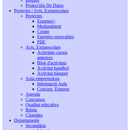
Beques
Protección De Datos
Projectes / Acts. Extraescolars
Projectes
Erasmus+
Mediambient
Centre
Energies renovables
PIIE
Acts. Extraescolars
Activitats cursos
anteriors
Blog d'activitats
Activitat handbol
Activitat bàsquet
Aula emprenedora
Informació Aula
Concurs_Empren
Agenda
Concursos
Qualitat educativa
Bústia
Cloendes
Departaments
Secundària