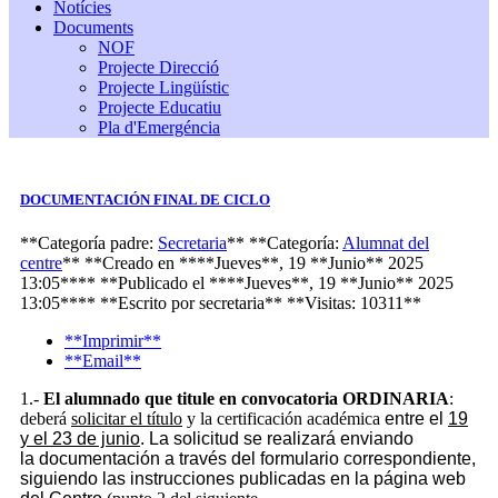
Notícies
Documents
NOF
Projecte Direcció
Projecte Lingüístic
Projecte Educatiu
Pla d'Emergéncia
DOCUMENTACIÓN FINAL DE CICLO
**Categoría padre:
Secretaria
**
**Categoría:
Alumnat del
centre
**
**Creado en ****Jueves**, 19 **Junio** 2025
13:05****
**Publicado el ****Jueves**, 19 **Junio** 2025
13:05****
**Escrito por
secretaria
**
**Visitas: 10311**
**Imprimir**
**Email**
1.-
El alumnado que titule en convocatoria ORDINARIA
:
deberá
solicitar el título
y la certificación académica
entre el
19
y el 23 de junio
. La solicitud se realizará enviando
la
documentación
a través del formulario correspondiente,
siguiendo las instrucciones publicadas en la página web