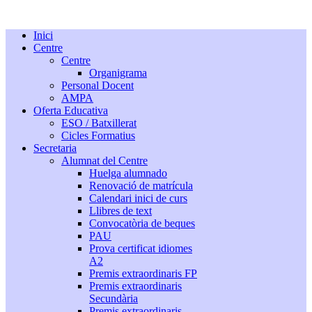
Inici
Centre
Centre
Organigrama
Personal Docent
AMPA
Oferta Educativa
ESO / Batxillerat
Cicles Formatius
Secretaria
Alumnat del Centre
Huelga alumnado
Renovació de matrícula
Calendari inici de curs
Llibres de text
Convocatòria de beques
PAU
Prova certificat idiomes
A2
Premis extraordinaris FP
Premis extraordinaris
Secundària
Premis extraordinaris