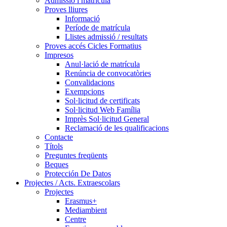
Admissió i matrícula
Proves lliures
Informació
Període de matrícula
Llistes admissió / resultats
Proves accés Cicles Formatius
Impresos
Anul·lació de matrícula
Renúncia de convocatòries
Convalidacions
Exempcions
Sol·licitud de certificats
Sol·licitud Web Família
Imprès Sol·licitud General
Reclamació de les qualificacions
Contacte
Títols
Preguntes freqüents
Beques
Protección De Datos
Projectes / Acts. Extraescolars
Projectes
Erasmus+
Mediambient
Centre