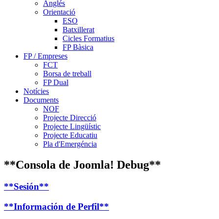
Anglés
Orientació
ESO
Batxillerat
Cicles Formatius
FP Bàsica
FP / Empreses
FCT
Borsa de treball
FP Dual
Notícies
Documents
NOF
Projecte Direcció
Projecte Lingüístic
Projecte Educatiu
Pla d'Emergéncia
**Consola de Joomla! Debug**
**Sesión**
**Información de Perfil**