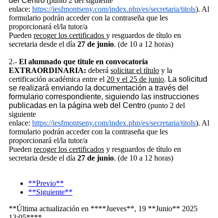
del Centro
(punto 2 del siguiente
enlace:
https://iesfmontseny.com/index.php/es/secretaria/titols
). Al
formulario podrán acceder con la contraseña que les
proporcionará el/la tutor/a
Pueden
recoger los certificados
y resguardos de título en
secretaria desde el día
27 de junio
. (de 10 a 12 horas)
2.-
El alumnado que titule en convocatoria
EXTRAORDINARIA:
deberá
solicitar el título
y la
certificación académica entre el
20 y el 25 de junio
.
La solicitud
se realizará enviando la
documentación
a través del
formulario correspondiente, siguiendo las instrucciones
publicadas en la página web del Centro
(punto 2 del
siguiente
enlace:
https://iesfmontseny.com/index.php/es/secretaria/titols
). Al
formulario podrán acceder con la contraseña que les
proporcionará el/la tutor/a
Pueden
recoger los certificados
y resguardos de título en
secretaria desde el día
27 de junio
. (de 10 a 12 horas)
**Previo**
**Siguiente**
**Última actualización en ****Jueves**, 19 **Junio** 2025
13:05****