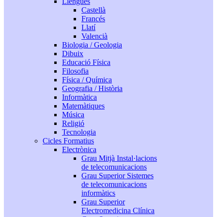
Llengües
Castellà
Francés
Llatí
Valencià
Biologia / Geologia
Dibuix
Educació Física
Filosofia
Física / Química
Geografia / Història
Informàtica
Matemàtiques
Música
Religió
Tecnologia
Cicles Formatius
Electrònica
Grau Mitjà Instal·lacions
de telecomunicacions
Grau Superior Sistemes
de telecomunicacions
informàtics
Grau Superior
Electromedicina Clínica