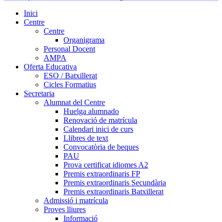
Inici
Centre
Centre
Organigrama
Personal Docent
AMPA
Oferta Educativa
ESO / Batxillerat
Cicles Formatius
Secretaria
Alumnat del Centre
Huelga alumnado
Renovació de matrícula
Calendari inici de curs
Llibres de text
Convocatòria de beques
PAU
Prova certificat idiomes A2
Premis extraordinaris FP
Premis extraordinaris Secundària
Premis extraordinaris Batxillerat
Admissió i matrícula
Proves lliures
Informació