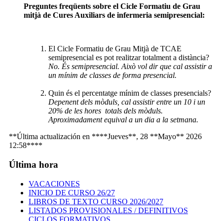
Preguntes freqüents sobre el Cicle Formatiu de Grau
mitjà de Cures Auxiliars de infermeria semipresencial:
El Cicle Formatiu de Grau Mitjà de TCAE
semipresencial es pot realitzar totalment a distància?
No. És semipresencial. Això vol dir que cal assistir a
un mínim de classes de forma presencial.
Quin és el percentatge mínim de classes presencials?
Depenent dels mòduls, cal assistir entre un 10 i un
20% de les hores totals dels mòduls.
Aproximadament equival a un dia a la setmana.
**Última actualización en ****Jueves**, 28 **Mayo** 2026
12:58****
Última hora
VACACIONES
INICIO DE CURSO 26/27
LIBROS DE TEXTO CURSO 2026/2027
LISTADOS PROVISIONALES / DEFINITIVOS
CICLOS FORMATIVOS