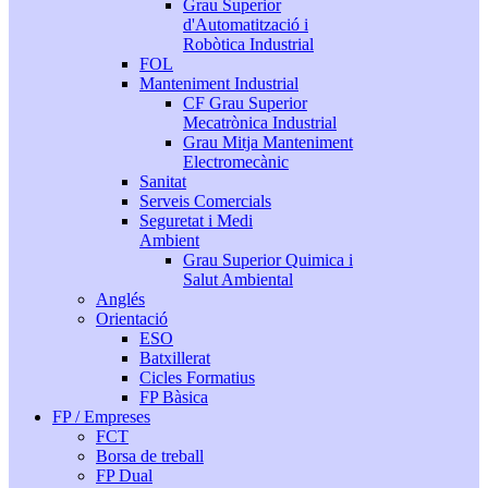
Grau Superior
d'Automatització i
Robòtica Industrial
FOL
Manteniment Industrial
CF Grau Superior
Mecatrònica Industrial
Grau Mitja Manteniment
Electromecànic
Sanitat
Serveis Comercials
Seguretat i Medi
Ambient
Grau Superior Quimica i
Salut Ambiental
Anglés
Orientació
ESO
Batxillerat
Cicles Formatius
FP Bàsica
FP / Empreses
FCT
Borsa de treball
FP Dual