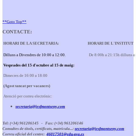
**Goto Top**
CONTACTE:
HORARI DE LA SECRETARIA:
HORARI DE L'INSTITUT
Dilluns a Divendres de 10:00 a 12:00.
De 8:00h a 21:15h dilluns a
Vesprades del 15 d'octubre al 15 de maig:
Dimecres de 16:00 a 18:00
(Agost tancat per vacances)
Atenció per correu electrónic:
secretaria@iesfmontseny.com
Tel: (+34) 961206145 -
Fax: (+34) 961206146
Consultes de títols, certificats, matrícula...:
secretaria@iesfmontseny.com
Correu oficial del centre:
46017501@edu.gva.es