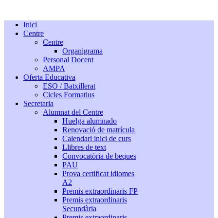
Inici
Centre
Centre
Organigrama
Personal Docent
AMPA
Oferta Educativa
ESO / Batxillerat
Cicles Formatius
Secretaria
Alumnat del Centre
Huelga alumnado
Renovació de matrícula
Calendari inici de curs
Llibres de text
Convocatòria de beques
PAU
Prova certificat idiomes
A2
Premis extraordinaris FP
Premis extraordinaris
Secundària
Premis extraordinaris