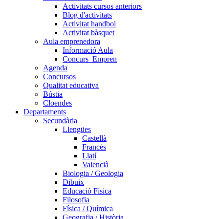
Activitats cursos anteriors
Blog d'activitats
Activitat handbol
Activitat bàsquet
Aula emprenedora
Informació Aula
Concurs_Empren
Agenda
Concursos
Qualitat educativa
Bústia
Cloendes
Departaments
Secundària
Llengües
Castellà
Francés
Llatí
Valencià
Biologia / Geologia
Dibuix
Educació Física
Filosofia
Física / Química
Geografia / Història