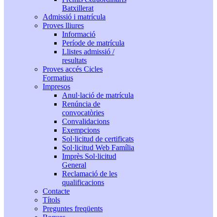
Batxillerat
Admissió i matrícula
Proves lliures
Informació
Període de matrícula
Llistes admissió /
resultats
Proves accés Cicles
Formatius
Impresos
Anul·lació de matrícula
Renúncia de
convocatòries
Convalidacions
Exempcions
Sol·licitud de certificats
Sol·licitud Web Família
Imprès Sol·licitud
General
Reclamació de les
qualificacions
Contacte
Títols
Preguntes freqüents