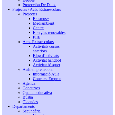
Beques
Protección De Datos
Projectes / Acts. Extraescolars
Projectes
Erasmus+
Mediambient
Centre
Energies renovables
PIIE
Acts. Extraescolars
Activitats cursos
anteriors
Blog d'activitats
Activitat handbol
Activitat bàsquet
Aula emprenedora
Informació Aula
Concurs_Empren
Agenda
Concursos
Qualitat educativa
Bústia
Cloendes
Departaments
Secundària