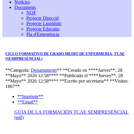
Notícies
Documents
NOF
Projecte Direcció
Projecte Lingüístic
Projecte Educatiu
Pla d'Emergéncia
CICLO FORMATIVO DE GRADO MEDIO DE ENFERMERIA- TCAE
(SEMIPRESENCIAL)
**Categoría:
Departaments
**
**Creado en ****Jueves**, 28
**Mayo** 2026 12:58****
**Publicado el ****Jueves**, 28
**Mayo** 2026 12:58****
**Escrito por
secretaria
**
**Visitas:
1867**
**Imprimir**
**Email**
GUIA DE LA FORMACIÓN TCAE SEMIPRESENCIAL
(pdf)