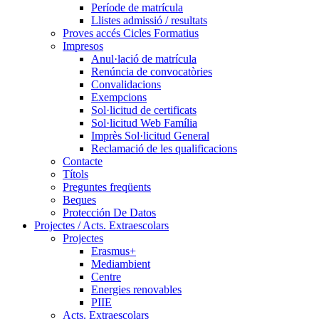
Període de matrícula
Llistes admissió / resultats
Proves accés Cicles Formatius
Impresos
Anul·lació de matrícula
Renúncia de convocatòries
Convalidacions
Exempcions
Sol·licitud de certificats
Sol·licitud Web Família
Imprès Sol·licitud General
Reclamació de les qualificacions
Contacte
Títols
Preguntes freqüents
Beques
Protección De Datos
Projectes / Acts. Extraescolars
Projectes
Erasmus+
Mediambient
Centre
Energies renovables
PIIE
Acts. Extraescolars