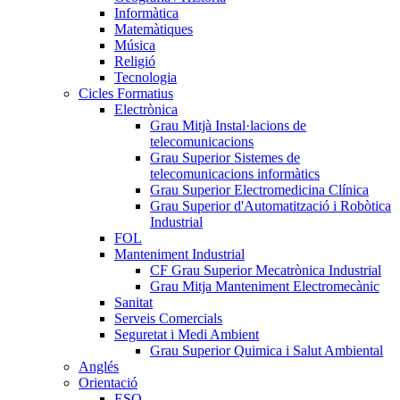
Informàtica
Matemàtiques
Música
Religió
Tecnologia
Cicles Formatius
Electrònica
Grau Mitjà Instal·lacions de
telecomunicacions
Grau Superior Sistemes de
telecomunicacions informàtics
Grau Superior Electromedicina Clínica
Grau Superior d'Automatització i Robòtica
Industrial
FOL
Manteniment Industrial
CF Grau Superior Mecatrònica Industrial
Grau Mitja Manteniment Electromecànic
Sanitat
Serveis Comercials
Seguretat i Medi Ambient
Grau Superior Quimica i Salut Ambiental
Anglés
Orientació
ESO