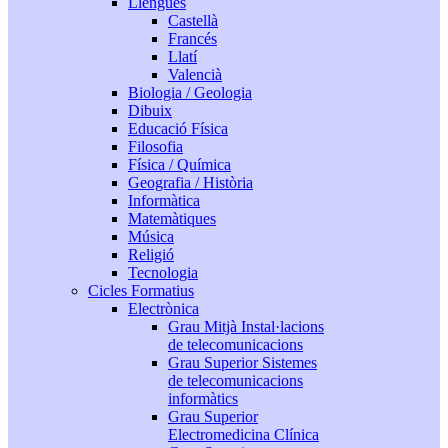
Llengües
Castellà
Francés
Llatí
Valencià
Biologia / Geologia
Dibuix
Educació Física
Filosofia
Física / Química
Geografia / Història
Informàtica
Matemàtiques
Música
Religió
Tecnologia
Cicles Formatius
Electrònica
Grau Mitjà Instal·lacions
de telecomunicacions
Grau Superior Sistemes
de telecomunicacions
informàtics
Grau Superior
Electromedicina Clínica