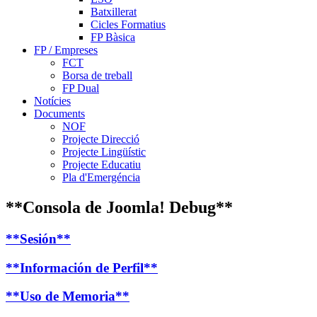
Batxillerat
Cicles Formatius
FP Bàsica
FP / Empreses
FCT
Borsa de treball
FP Dual
Notícies
Documents
NOF
Projecte Direcció
Projecte Lingüístic
Projecte Educatiu
Pla d'Emergéncia
**Consola de Joomla! Debug**
**Sesión**
**Información de Perfil**
**Uso de Memoria**