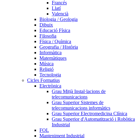
Francés
Llatí
Valencià
Biologia / Geologia
Dibuix
Educació Física
Filosofia
Física / Química
Geografia / Història
Informàtica
Matemàtiques
Música
Religió
Tecnologia
Cicles Formatius
Electrònica
Grau Mitjà Instal·lacions de
telecomunicacions
Grau Superior Sistemes de
telecomunicacions informàtics
Grau Superior Electromedicina Clínica
Grau Superior d'Automatització i Robòtica
Industrial
FOL
Manteniment Industrial