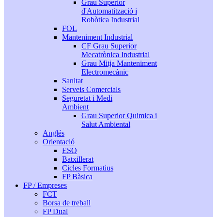
Grau Superior
d'Automatització i
Robòtica Industrial
FOL
Manteniment Industrial
CF Grau Superior
Mecatrònica Industrial
Grau Mitja Manteniment
Electromecànic
Sanitat
Serveis Comercials
Seguretat i Medi
Ambient
Grau Superior Quimica i
Salut Ambiental
Anglés
Orientació
ESO
Batxillerat
Cicles Formatius
FP Bàsica
FP / Empreses
FCT
Borsa de treball
FP Dual