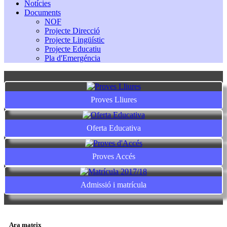
Notícies
Documents
NOF
Projecte Direcció
Projecte Lingüístic
Projecte Educatiu
Pla d'Emergéncia
Proves Lliures
Oferta Educativa
Proves Accés
Admissió i matrícula
Ara mateix