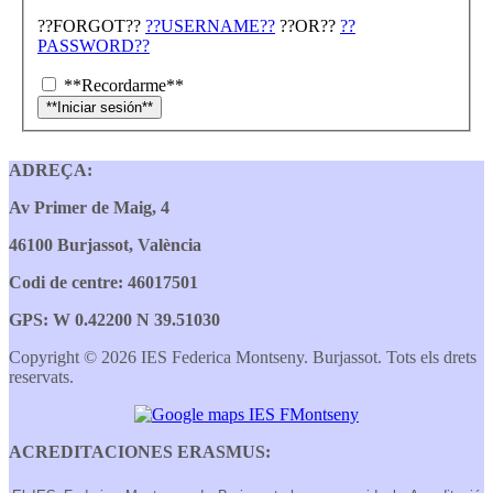
??FORGOT??
??USERNAME??
??OR??
??
PASSWORD??
**Recordarme**
ADREÇA:
Av Primer de Maig, 4
46100 Burjassot, València
Codi de centre: 46017501
GPS: W 0.42200 N 39.51030
Copyright © 2026 IES Federica Montseny. Burjassot. Tots els drets
reservats.
ACREDITACIONES ERASMUS: