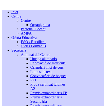
Inici
Centre
Centre
Organigrama
Personal Docent
AMPA
Oferta Educativa
ESO / Batxillerat
Cicles Formatius
Secretaria
Alumnat del Centre
Huelga alumnado
Renovació de matrícula
Calendari inici de curs
Llibres de text
Convocatòria de beques
PAU
Prova certificat idiomes
A2
Premis extraordinaris FP
Premis extraordinaris
Secundària
Premis extraordinaris