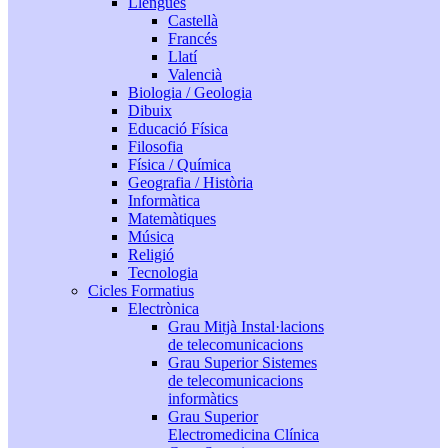
Llengües
Castellà
Francés
Llatí
Valencià
Biologia / Geologia
Dibuix
Educació Física
Filosofia
Física / Química
Geografia / Història
Informàtica
Matemàtiques
Música
Religió
Tecnologia
Cicles Formatius
Electrònica
Grau Mitjà Instal·lacions
de telecomunicacions
Grau Superior Sistemes
de telecomunicacions
informàtics
Grau Superior
Electromedicina Clínica