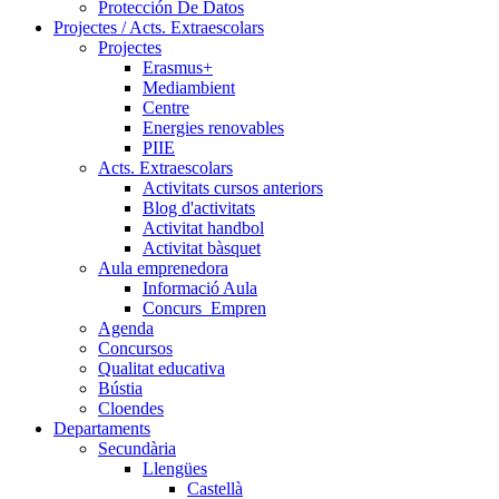
Protección De Datos
Projectes / Acts. Extraescolars
Projectes
Erasmus+
Mediambient
Centre
Energies renovables
PIIE
Acts. Extraescolars
Activitats cursos anteriors
Blog d'activitats
Activitat handbol
Activitat bàsquet
Aula emprenedora
Informació Aula
Concurs_Empren
Agenda
Concursos
Qualitat educativa
Bústia
Cloendes
Departaments
Secundària
Llengües
Castellà