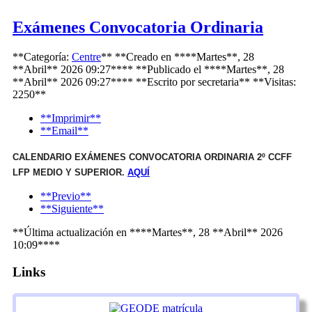
Exámenes Convocatoria Ordinaria
**Categoría:
Centre
**
**Creado en ****Martes**, 28
**Abril** 2026 09:27****
**Publicado el ****Martes**, 28
**Abril** 2026 09:27****
**Escrito por
secretaria
**
**Visitas:
2250**
**Imprimir**
**Email**
CALENDARIO EXÁMENES CONVOCATORIA ORDINARIA 2º CCFF
LFP MEDIO Y SUPERIOR.
AQUÍ
**Previo**
**Siguiente**
**Última actualización en ****Martes**, 28 **Abril** 2026
10:09****
Links