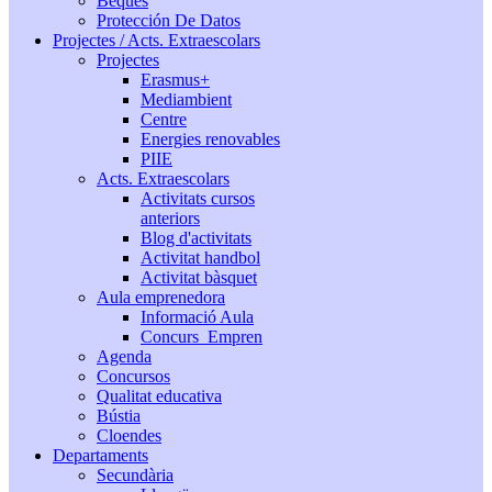
Beques
Protección De Datos
Projectes / Acts. Extraescolars
Projectes
Erasmus+
Mediambient
Centre
Energies renovables
PIIE
Acts. Extraescolars
Activitats cursos
anteriors
Blog d'activitats
Activitat handbol
Activitat bàsquet
Aula emprenedora
Informació Aula
Concurs_Empren
Agenda
Concursos
Qualitat educativa
Bústia
Cloendes
Departaments
Secundària