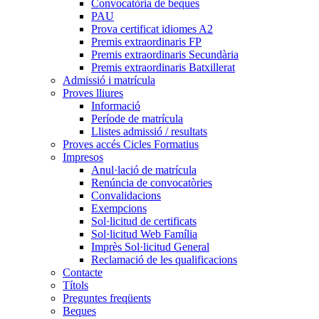
Convocatòria de beques
PAU
Prova certificat idiomes A2
Premis extraordinaris FP
Premis extraordinaris Secundària
Premis extraordinaris Batxillerat
Admissió i matrícula
Proves lliures
Informació
Període de matrícula
Llistes admissió / resultats
Proves accés Cicles Formatius
Impresos
Anul·lació de matrícula
Renúncia de convocatòries
Convalidacions
Exempcions
Sol·licitud de certificats
Sol·licitud Web Família
Imprès Sol·licitud General
Reclamació de les qualificacions
Contacte
Títols
Preguntes freqüents
Beques