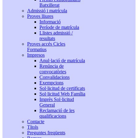
Batxillerat
Admissió i matrícula
Proves lliures
Informació
Període de matrícula
Llistes admissió /
resultats
Proves accés Cicles
Formatius
Impresos
Anul·lació de matrícula
Renúncia de
convocatòries
Convalidacions
Exempcions
Sol·licitud de certificats
Sol·licitud Web Família
Imprès Sol·licitud
General
Reclamació de les
qualificacions
Contacte
Títols
Preguntes freqüents