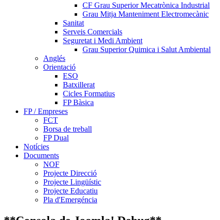
CF Grau Superior Mecatrònica Industrial
Grau Mitja Manteniment Electromecànic
Sanitat
Serveis Comercials
Seguretat i Medi Ambient
Grau Superior Quimica i Salut Ambiental
Anglés
Orientació
ESO
Batxillerat
Cicles Formatius
FP Bàsica
FP / Empreses
FCT
Borsa de treball
FP Dual
Notícies
Documents
NOF
Projecte Direcció
Projecte Lingüístic
Projecte Educatiu
Pla d'Emergéncia