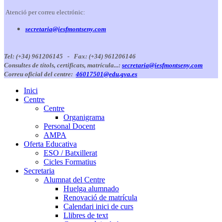
Atenció per correu electrónic:
secretaria@iesfmontseny.com
Tel: (+34) 961206145 -
Fax: (+34) 961206146
Consultes de títols, certificats, matrícula...:
secretaria@iesfmontseny.com
Correu oficial del centre:
46017501@edu.gva.es
Inici
Centre
Centre
Organigrama
Personal Docent
AMPA
Oferta Educativa
ESO / Batxillerat
Cicles Formatius
Secretaria
Alumnat del Centre
Huelga alumnado
Renovació de matrícula
Calendari inici de curs
Llibres de text